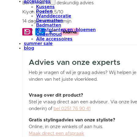
accessoires
ø200
Bel of mail voor deskundig advies
cm
Kussens
aantal
Poefen
Kiyoh score: 9,5/10
Wanddecoratie
Deurmatten
14 dagen retourtermijn
Badmatten
Kunstplanten en -bloemen
Onderhoud
Alle accessoires
summer sale
blog
Advies van onze experts
Heb je vragen of wil je graag advies? Wij helpen je
vinden van het juiste vloerkleed.
Vraag over dit product?
Stel je vraag direct aan een adviseur. Via onze liv
onderin) of
bel 0251 76 90 41
Gratis stylingadvies van onze styliste?
Online, in onze winkels of aan huis.
Maak direct een afspraak