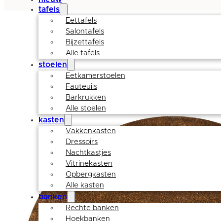
tafels
Eettafels
Salontafels
Bijzettafels
Alle tafels
stoelen
Eetkamerstoelen
Fauteuils
Barkrukken
Alle stoelen
kasten
Vakkenkasten
Dressoirs
Nachtkastjes
Vitrinekasten
Opbergkasten
Alle kasten
banken
Rechte banken
Hoekbanken