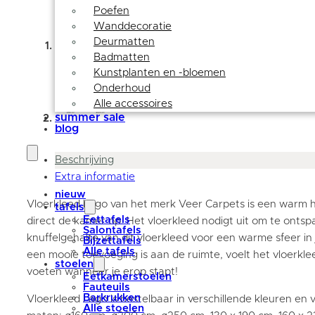
Poefen
Wanddecoratie
Deurmatten
Badmatten
Kunstplanten en -bloemen
Onderhoud
Alle accessoires
summer sale
blog
Beschrijving
Extra informatie
nieuw
Vloerkleed Lago van het merk Veer Carpets is een warm ho
tafels
Eettafels
direct de kamer op. Het vloerkleed nodigt uit om te onts
Salontafels
knuffelgehalte van dit vloerkleed voor een warme sfeer in 
Bijzettafels
Alle tafels
een mooie toevoeging is aan de ruimte, voelt het vloerkle
stoelen
voeten wanneer je erop stapt!‌
Eetkamerstoelen
Fauteuils
Barkrukken
Vloerkleed Lago is bestelbaar in verschillende kleuren en 
Alle stoelen