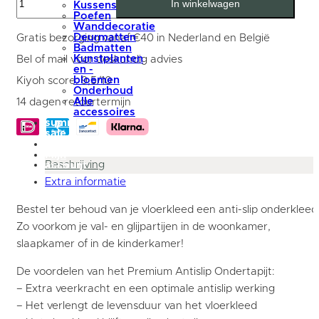
In winkelwagen
Antislip
Kussens
Ondertapijt
Poefen
ø190
Wanddecoratie
cm
Deurmatten
Gratis bezorging vanaf €40 in Nederland en België
aantal
Badmatten
Kunstplanten
Bel of mail voor deskundig advies
en -
bloemen
Kiyoh score: 9,5/10
Onderhoud
Alle
14 dagen retourtermijn
accessoires
summer
sale
blog
Mijn
Beschrijving
account
Extra informatie
Bestel ter behoud van je vloerkleed een anti-slip onderkleed
Zo voorkom je val- en glijpartijen in de woonkamer,
slaapkamer of in de kinderkamer!
De voordelen van het Premium Antislip Ondertapijt:
– Extra veerkracht en een optimale antislip werking
– Het verlengt de levensduur van het vloerkleed