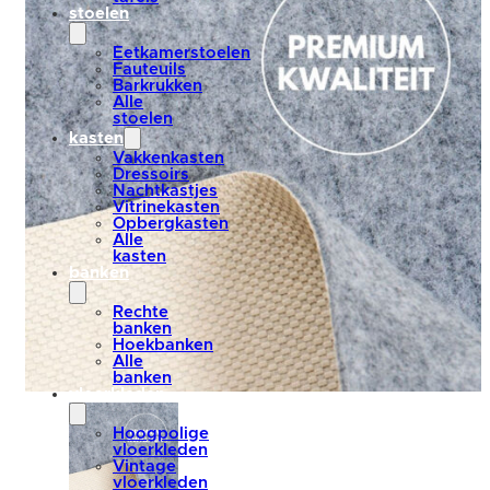
stoelen
Eetkamerstoelen
Fauteuils
Barkrukken
Alle
stoelen
kasten
Vakkenkasten
Dressoirs
Nachtkastjes
Vitrinekasten
Opbergkasten
Alle
kasten
banken
Rechte
banken
Hoekbanken
Alle
banken
vloerkleden
Hoogpolige
vloerkleden
Vintage
vloerkleden