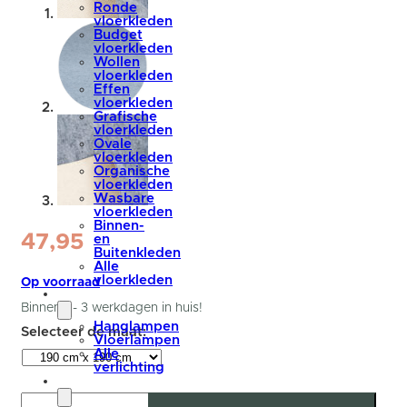
Ronde
vloerkleden
Budget
vloerkleden
Wollen
vloerkleden
Effen
vloerkleden
Grafische
vloerkleden
Ovale
vloerkleden
Organische
vloerkleden
Wasbare
vloerkleden
Binnen-
47,95
en
Buitenkleden
Alle
vloerkleden
Op voorraad
verlichting
Binnen 1 - 3 werkdagen in huis!
Hanglampen
Vloerlampen
Alle
verlichting
accessoires
Premium