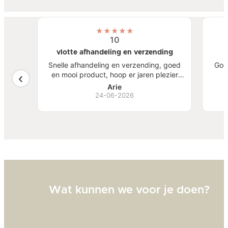
★
★
★
★
★
10
vlotte afhandeling en verzending
atste
Snelle afhandeling en verzending, goed
Goe
een
en mooi product, hoop er jaren plezier
, mooi
van te hebben.
S
Arie
ben
24-06-2026
Bi
zw
goed
Wat kunnen we voor je doen?