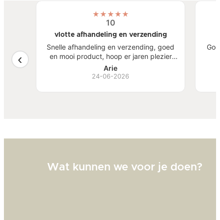
★
★
★
★
★
10
vlotte afhandeling en verzending
atste
Snelle afhandeling en verzending, goed
Goe
een
en mooi product, hoop er jaren plezier
, mooi
van te hebben.
S
Arie
ben
24-06-2026
Bi
zw
goed
Wat kunnen we voor je doen?