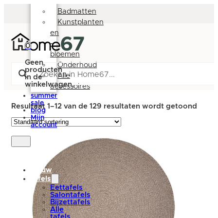
Deurmatten
Badmatten
Kunstplanten
en
-
0
bloemen
Geen
Onderhoud
producten
4 cm
Alle
in de
winkelwagen.
accessoires
summer
sale
Resultaat 1–12 van de 129 resultaten wordt getoond
blog
Mijn
account
nieuw
tafels
Eettafels
Salontafels
Bijzettafels
Alle
tafels