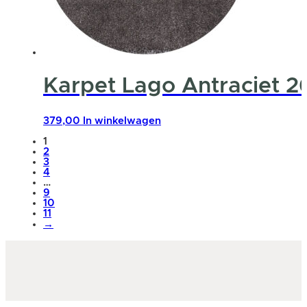
Karpet Lago Antraciet 
379,00
In winkelwagen
1
2
3
4
…
9
10
11
→