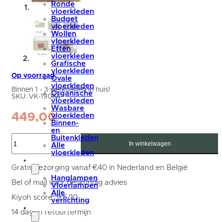
Ronde
vloerkleden
Budget
vloerkleden
Wollen
vloerkleden
Effen
vloerkleden
Grafische
vloerkleden
Op voorraad
Ovale
vloerkleden
Binnen 1 - 3 werkdagen in huis!
Organische
SKU:
VK-19064
vloerkleden
Wasbare
449,00
vloerkleden
Binnen-
en
Karpet
Buitenkleden
Lago
In winkelwagen
Alle
Creme
vloerkleden
13
verlichting
-
Gratis bezorging vanaf €40 in Nederland en België
200
Hanglampen
x
Bel of mail voor deskundig advies
Vloerlampen
290
Alle
cm
Kiyoh score: 9,5/10
verlichting
aantal
accessoires
14 dagen retourtermijn