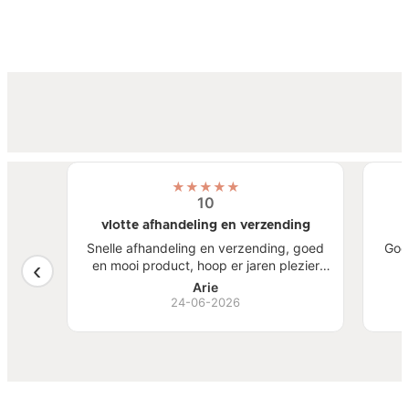
★
★
★
★
★
10
vlotte afhandeling en verzending
atste
Snelle afhandeling en verzending, goed
Goe
een
en mooi product, hoop er jaren plezier
, mooi
van te hebben.
S
Arie
ben
24-06-2026
Bi
zw
goed