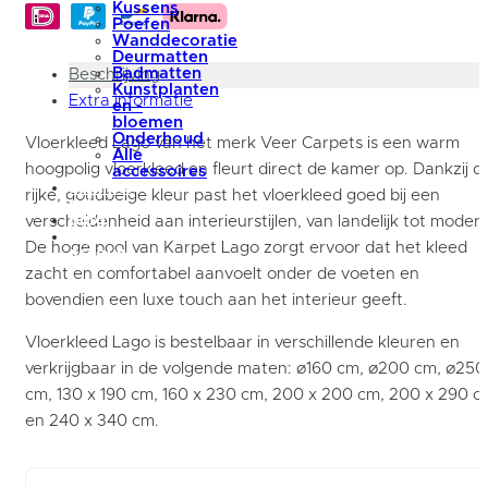
Kussens
Poefen
Wanddecoratie
Deurmatten
Badmatten
Beschrijving
Kunstplanten
Extra informatie
en -
bloemen
Onderhoud
Vloerkleed Lago van het merk Veer Carpets is een warm
Alle
hoogpolig vloerkleed en fleurt direct de kamer op. Dankzij d
accessoires
summer
rijke, goudbeige kleur past het vloerkleed goed bij een
sale
blog
verscheidenheid aan interieurstijlen, van landelijk tot modern
Mijn
De hoge pool van Karpet Lago zorgt ervoor dat het kleed
account
zacht en comfortabel aanvoelt onder de voeten en
bovendien een luxe touch aan het interieur geeft.
Vloerkleed Lago is bestelbaar in verschillende kleuren en
verkrijgbaar in de volgende maten: ø160 cm, ø200 cm, ø250
cm, 130 x 190 cm, 160 x 230 cm, 200 x 200 cm, 200 x 290 c
en 240 x 340 cm.