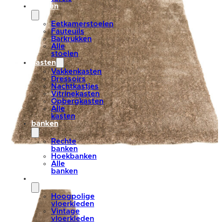
stoelen
Eetkamerstoelen
Fauteuils
Barkrukken
Alle
stoelen
kasten
Vakkenkasten
Dressoirs
Nachtkastjes
Vitrinekasten
Opbergkasten
Alle
kasten
banken
Rechte
banken
Hoekbanken
Alle
banken
vloerkleden
Hoogpolige
vloerkleden
Vintage
vloerkleden