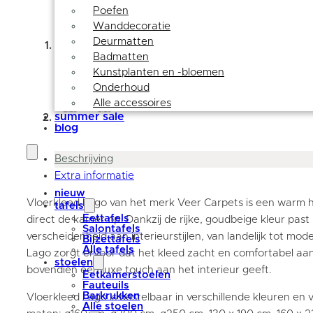
Poefen
Wanddecoratie
Deurmatten
Badmatten
Kunstplanten en -bloemen
Onderhoud
Alle accessoires
summer sale
blog
Beschrijving
Extra informatie
nieuw
Vloerkleed Lago van het merk Veer Carpets is een warm ho
tafels
Eettafels
direct de kamer op. Dankzij de rijke, goudbeige kleur past
Salontafels
verscheidenheid aan interieurstijlen, van landelijk tot mo
Bijzettafels
Alle tafels
Lago zorgt ervoor dat het kleed zacht en comfortabel aa
stoelen
bovendien een luxe touch aan het interieur geeft.
Eetkamerstoelen
Fauteuils
Barkrukken
Vloerkleed Lago is bestelbaar in verschillende kleuren en 
Alle stoelen