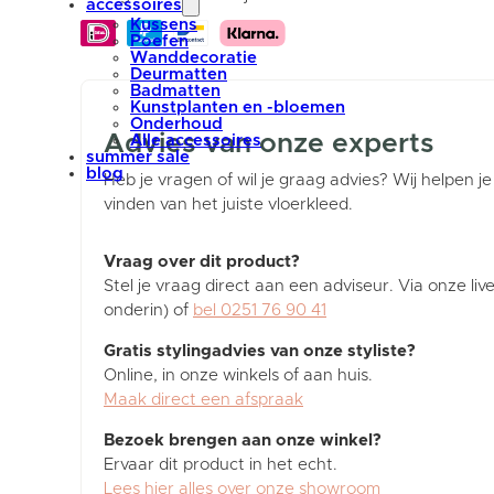
accessoires
Kussens
Poefen
Wanddecoratie
Deurmatten
Badmatten
Kunstplanten en -bloemen
Onderhoud
Advies van onze experts
Alle accessoires
summer sale
blog
Heb je vragen of wil je graag advies? Wij helpen je
vinden van het juiste vloerkleed.
Vraag over dit product?
Stel je vraag direct aan een adviseur. Via onze liv
onderin) of
bel 0251 76 90 41
Gratis stylingadvies van onze styliste?
Online, in onze winkels of aan huis.
Maak direct een afspraak
Bezoek brengen aan onze winkel?
Ervaar dit product in het echt.
Lees hier alles over onze showroom