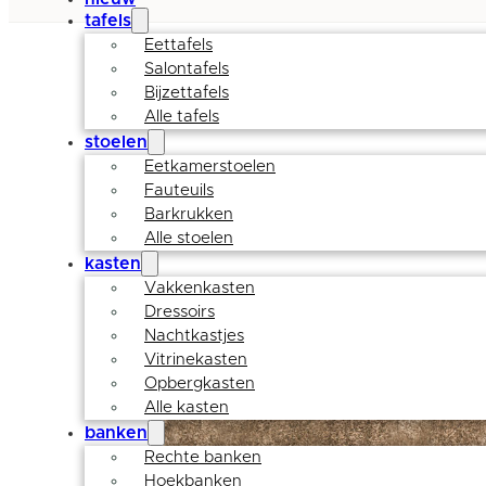
tafels
Eettafels
Salontafels
Bijzettafels
Alle tafels
stoelen
Eetkamerstoelen
Fauteuils
Barkrukken
Alle stoelen
kasten
Vakkenkasten
Dressoirs
Nachtkastjes
Vitrinekasten
Opbergkasten
Alle kasten
banken
Rechte banken
Hoekbanken