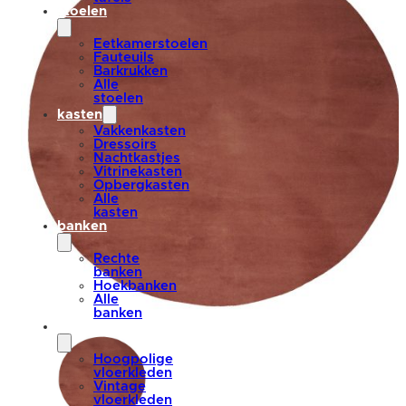
stoelen
Eetkamerstoelen
Fauteuils
Barkrukken
Alle
stoelen
kasten
Vakkenkasten
Dressoirs
Nachtkastjes
Vitrinekasten
Opbergkasten
Alle
kasten
banken
Rechte
banken
Hoekbanken
Alle
banken
vloerkleden
Hoogpolige
vloerkleden
Vintage
vloerkleden