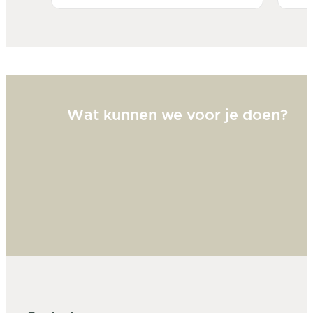
Bi
zw
goed
Wat kunnen we voor je doen?