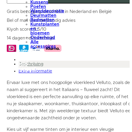
Terra
Kussens
-
Poefen
Rond
Wanddecoratie
Gratis bezorging vanaf €40 in Nederland en België
ø230
Deurmatten
cm
Badmatten
Bel of mail voor deskundig advies
aantal
Kunstplanten
en -
Kiyoh score: 9,5/10
bloemen
Onderhoud
14 dagen retourtermijn
Alle
accessoires
summer
sale
blog
Mijn
Beschrijving
account
Extra informatie
Ervaar luxe met ons hoogpolige vloerkleed Velluto, zoals de
naam al suggereert in het Italiaans – fluweel zacht! Dit
vloerkleed is een perfecte aanvulling op elke ruimte, of het
nu je slaapkamer, woonkamer, thuiskantoor, inloopkast of d
kinderkamer is. Met zijn weelderige textuur biedt Velluto ee
ongeëvenaarde zachtheid onder je voeten.
Kies uit vijf warme tinten om je interieur een vleugje