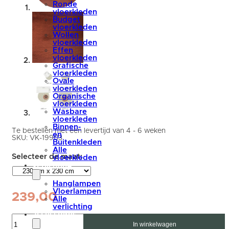
Ronde
vloerkleden
Budget
vloerkleden
Wollen
vloerkleden
Effen
vloerkleden
Grafische
vloerkleden
Ovale
vloerkleden
Organische
vloerkleden
Wasbare
vloerkleden
Binnen-
Te bestellen met een levertijd van 4 - 6 weken
en
SKU:
VK-19903
Buitenkleden
Alle
vloerkleden
verlichting
Hanglampen
Vloerlampen
239,00
Alle
verlichting
accessoires
Vloerkleed
Velluto
In winkelwagen