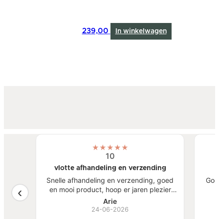
239,00
In winkelwagen
★
★
★
★
★
10
vlotte afhandeling en verzending
atste
Snelle afhandeling en verzending, goed
Goe
een
en mooi product, hoop er jaren plezier
, mooi
van te hebben.
S
Arie
ben
24-06-2026