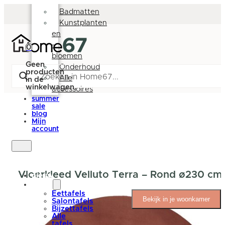
Deurmatten
Badmatten
Kunstplanten
en
-
0
bloemen
Geen
Onderhoud
producten
Alle
in de
winkelwagen.
accessoires
summer
sale
blog
Mijn
account
Vloerkleed Velluto Terra – Rond ø230 cm
nieuw
tafels
Eettafels
Bekijk in je woonkamer
Salontafels
Bijzettafels
Alle
tafels