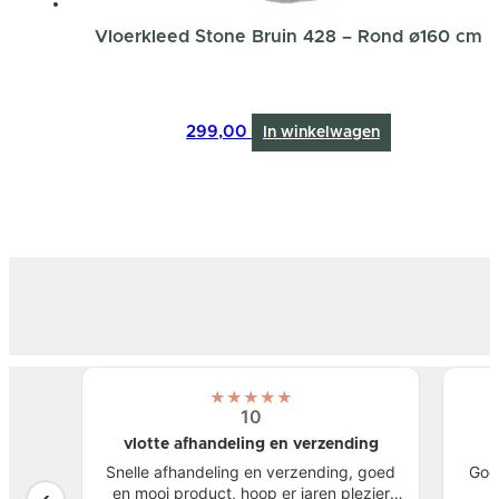
Vloerkleed Stone Bruin 428 – Rond ø160 cm
299,00
In winkelwagen
★
★
★
★
★
10
vlotte afhandeling en verzending
atste
Snelle afhandeling en verzending, goed
Goe
een
en mooi product, hoop er jaren plezier