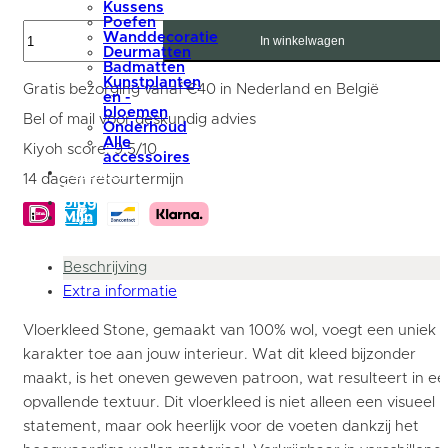
Kussens
Poefen
Vloerkleed
Wanddecoratie
Stone
In winkelwagen
Deurmatten
Beige
Badmatten
215
Kunstplanten
-
Gratis bezorging vanaf €40 in Nederland en België
en -
Rond
bloemen
ø160
Bel of mail voor deskundig advies
Onderhoud
cm
Alle
aantal
Kiyoh score: 9,5/10
accessoires
summer
14 dagen retourtermijn
sale
blog
Mijn
account
Beschrijving
Extra informatie
Vloerkleed Stone, gemaakt van 100% wol, voegt een uniek
karakter toe aan jouw interieur. Wat dit kleed bijzonder
maakt, is het oneven geweven patroon, wat resulteert in ee
opvallende textuur. Dit vloerkleed is niet alleen een visueel
statement, maar ook heerlijk voor de voeten dankzij het