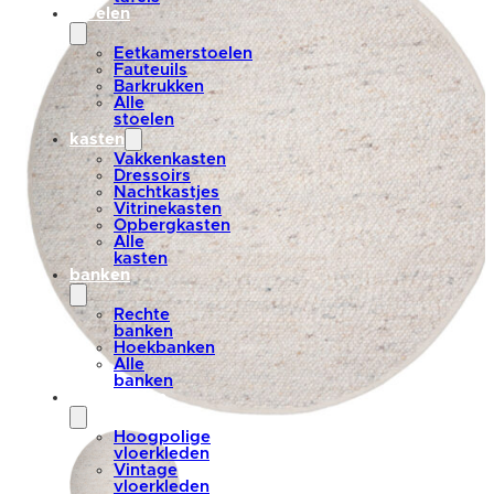
stoelen
Eetkamerstoelen
Fauteuils
Barkrukken
Alle
stoelen
kasten
Vakkenkasten
Dressoirs
Nachtkastjes
Vitrinekasten
Opbergkasten
Alle
kasten
banken
Rechte
banken
Hoekbanken
Alle
banken
vloerkleden
Hoogpolige
vloerkleden
Vintage
vloerkleden