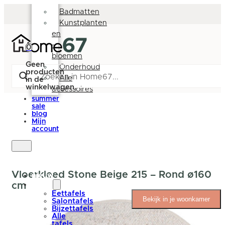
Deurmatten
Badmatten
Kunstplanten
en
-
0
bloemen
Geen
Onderhoud
producten
Alle
in de
winkelwagen.
accessoires
summer
sale
blog
Mijn
account
Vloerkleed Stone Beige 215 – Rond ø160
nieuw
cm
tafels
Eettafels
Bekijk in je woonkamer
Salontafels
Bijzettafels
Alle
tafels