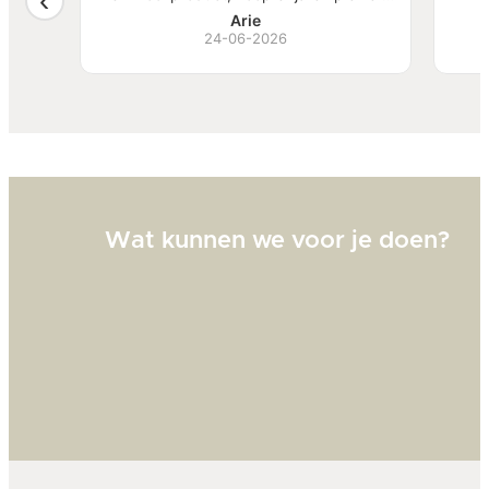
, mooi
van te hebben.
S
Arie
ben
24-06-2026
Bi
zw
goed
Wat kunnen we voor je doen?