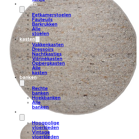
stoelen
Eetkamerstoelen
Fauteuils
Barkrukken
Alle
stoelen
kasten
Vakkenkasten
Dressoirs
Nachtkastjes
Vitrinekasten
Opbergkasten
Alle
kasten
banken
Rechte
banken
Hoekbanken
Alle
banken
vloerkleden
Hoogpolige
vloerkleden
Vintage
vloerkleden