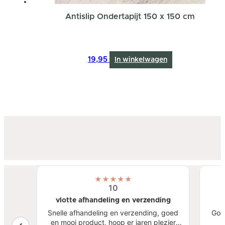
Antislip Ondertapijt 150 x 150 cm
19,95
In winkelwagen
★
★
★
★
★
10
vlotte afhandeling en verzending
atste
Snelle afhandeling en verzending, goed
Goe
een
en mooi product, hoop er jaren plezier