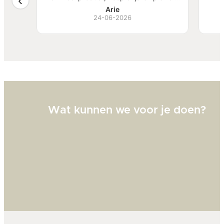
, mooi
van te hebben.
S
Arie
ben
24-06-2026
Bi
zw
goed
Wat kunnen we voor je doen?