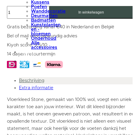
Kussens
Poefen
Vloerkleed
Wanddecoratie
Stone
In winkelwagen
Deurmatten
Licht
Badmatten
Beige
Kunstplanten
462
Gratis bezorging vanaf €40 in Nederland en België
en -
-
bloemen
Rond
Bel of mail voor deskundig advies
Onderhoud
ø160
Alle
cm
Kiyoh score: 9,5/10
accessoires
aantal
summer
14 dagen retourtermijn
sale
blog
Mijn
account
Beschrijving
Extra informatie
Vloerkleed Stone, gemaakt van 100% wol, voegt een uniek
karakter toe aan jouw interieur. Wat dit kleed bijzonder
maakt, is het oneven geweven patroon, wat resulteert in ee
opvallende textuur. Dit vloerkleed is niet alleen een visueel
statement, maar ook heerlijk voor de voeten dankzij het