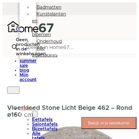
Deurmatten
Badmatten
Kunstplanten
en
-
0
bloemen
Geen
Onderhoud
producten
Alle
in de
winkelwagen.
accessoires
summer
sale
blog
Mijn
account
Vloerkleed Stone Licht Beige 462 – Rond
nieuw
ø160 cm
tafels
Eettafels
Bekijk in je woonkamer
Salontafels
Bijzettafels
Alle
tafels