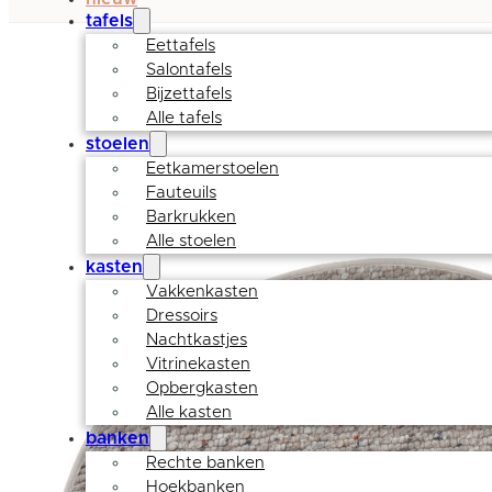
tafels
Eettafels
Salontafels
Bijzettafels
Alle tafels
stoelen
Eetkamerstoelen
Fauteuils
Barkrukken
Alle stoelen
kasten
Vakkenkasten
Dressoirs
Nachtkastjes
Vitrinekasten
Opbergkasten
Alle kasten
banken
Rechte banken
Hoekbanken