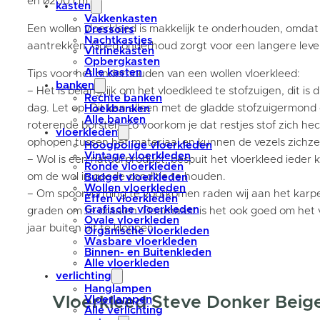
en ø200 cm.
kasten
Vakkenkasten
Een wollen vloerkleed is makkelijk te onderhouden, omdat 
Dressoirs
Nachtkastjes
aantrekken. Goed onderhoud zorgt voor een langere leven
Vitrinekasten
Opbergkasten
Alle kasten
Tips voor het onderhouden van een wollen vloerkleed:
banken
– Het is belangrijk om het vloedkleed te stofzuigen, dit is 
Rechte banken
dag. Let op! Dit kan alleen met de gladde stofzuigermond
Hoekbanken
Alle banken
roterende borstel). Zo voorkom je dat restjes stof zich hec
vloerkleden
ophopen tussen het materiaal en kunnen de vezels zichzelf
Hoogpolige vloerkleden
Vintage vloerkleden
– Wol is een natuurproduct, bespuit het vloerkleed ieder 
Ronde vloerkleden
om de wol in goede conditie te houden.
Budget vloerkleden
Wollen vloerkleden
– Om spoorvorming te voorkomen raden wij aan het karpe
Effen vloerkleden
Grafische vloerkleden
graden om te draaien. Daarnaast is het ook goed om het 
Ovale vloerkleden
jaar buiten uit te kloppen.
Organische vloerkleden
Wasbare vloerkleden
Binnen- en Buitenkleden
Alle vloerkleden
verlichting
Hanglampen
Vloerkleed Steve Donker Bei
Vloerlampen
Alle verlichting