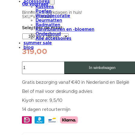
accessoires
Op voorraad
Kussens
Poefen
Binnen 1 - 3 werkdagen in huis!
Wanddecoratie
SKU:
VK-19448
Deurmatten
Badmatten
Kunstplanten en -bloemen
Onderhoud
Alle accessoires
summer sale
blog
319,00
Vloerkleed
In winkelwagen
Steve
Donker
Beige
Rond
Gratis bezorging vanaf €40 in Nederland en België
ø160
cm
Bel of mail voor deskundig advies
aantal
Kiyoh score: 9,5/10
14 dagen retourtermijn