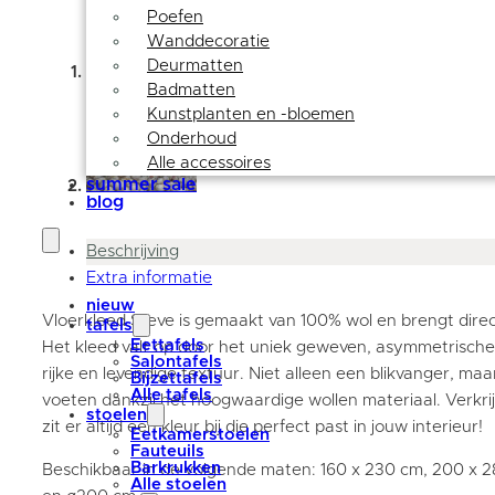
Poefen
Wanddecoratie
Deurmatten
Badmatten
Kunstplanten en -bloemen
Onderhoud
Alle accessoires
summer sale
blog
Beschrijving
Extra informatie
nieuw
Vloerkleed Steve is gemaakt van 100% wol en brengt direct
tafels
Eettafels
Het kleed valt op door het uniek geweven, asymmetrische
Salontafels
rijke en levendige textuur. Niet alleen een blikvanger, maa
Bijzettafels
Alle tafels
voeten dankzij het hoogwaardige wollen materiaal. Verkrij
stoelen
zit er altijd een kleur bij die perfect past in jouw interieur!
Eetkamerstoelen
Fauteuils
Barkrukken
Beschikbaar in de volgende maten: 160 x 230 cm, 200 x 
Alle stoelen