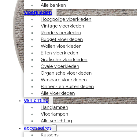
Alle banken
vloerkleden
Hoogpolige vloerkleden
Vintage vloerkleden
Ronde vloerkleden
Budget vloerkleden
Wollen vloerkleden
Effen vloerkleden
Grafische vloerkleden
Ovale vloerkleden
Organische vloerkleden
Wasbare vloerkleden
Binnen- en Buitenkleden
Alle vloerkleden
verlichting
Hanglampen
Vloerlampen
Alle verlichting
accessoires
Kussens