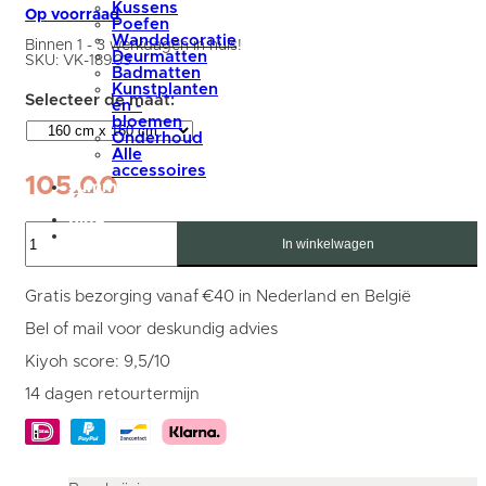
Kussens
Op voorraad
Poefen
Wanddecoratie
Binnen 1 - 3 werkdagen in huis!
Deurmatten
SKU:
VK-18903
Badmatten
Kunstplanten
en -
bloemen
Onderhoud
Alle
accessoires
105,00
summer
sale
blog
Vloerkleed
Mijn
Ova
In winkelwagen
account
Rond
ø160
cm
Gratis bezorging vanaf €40 in Nederland en België
aantal
Bel of mail voor deskundig advies
Kiyoh score: 9,5/10
14 dagen retourtermijn