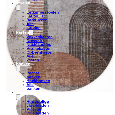
stoelen
Eetkamerstoelen
Fauteuils
Barkrukken
Alle
stoelen
kasten
Vakkenkasten
Dressoirs
Nachtkastjes
Vitrinekasten
Opbergkasten
Alle
kasten
banken
Rechte
banken
Hoekbanken
Alle
banken
vloerkleden
Hoogpolige
vloerkleden
Vintage
vloerkleden