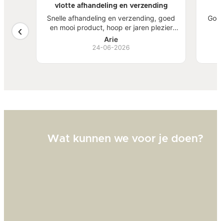
vlotte afhandeling en verzending
atste
Snelle afhandeling en verzending, goed
Goe
een
en mooi product, hoop er jaren plezier
, mooi
van te hebben.
S
Arie
ben
24-06-2026
Bi
zw
goed
Wat kunnen we voor je doen?