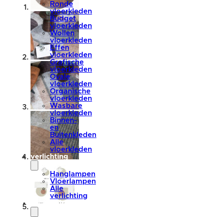
Ronde
vloerkleden
Budget
vloerkleden
Wollen
vloerkleden
Effen
vloerkleden
Grafische
vloerkleden
Ovale
vloerkleden
Organische
vloerkleden
Wasbare
vloerkleden
Binnen-
en
Buitenkleden
Alle
vloerkleden
verlichting
Hanglampen
Vloerlampen
Alle
verlichting
accessoires