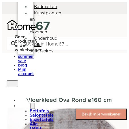
Deurmatten
Badmatten
Kunstplanten
en
-
0
bloemen
Geen
Onderhoud
producten
Alle
in de
winkelwagen.
accessoires
summer
sale
blog
Mijn
account
Vloerkleed Ova Rond ø160 cm
nieuw
tafels
Eettafels
Bekijk in je woonkamer
Salontafels
Bijzettafels
Alle
tafels