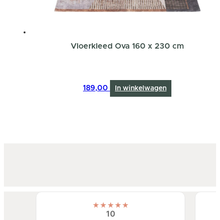
Vloerkleed Ova 160 x 230 cm
189,00
In winkelwagen
★
★
★
★
★
10