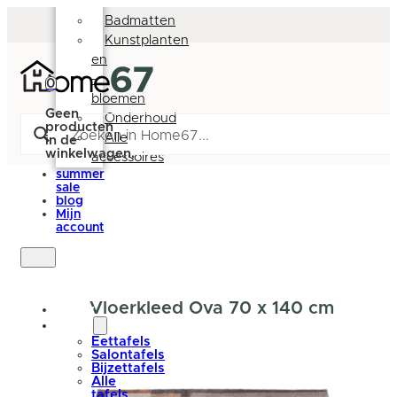
Deurmatten
Badmatten
Kunstplanten
en
-
0
bloemen
Geen
Onderhoud
producten
Alle
in de
winkelwagen.
accessoires
summer
sale
blog
Mijn
account
Vloerkleed Ova 70 x 140 cm
nieuw
tafels
Eettafels
Salontafels
Bijzettafels
Alle
tafels