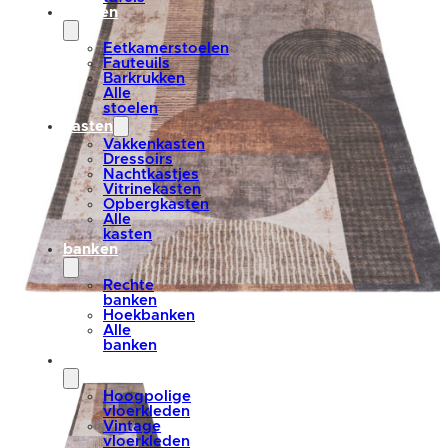
stoelen
Eetkamerstoelen
Fauteuils
Barkrukken
Alle
stoelen
kasten
Vakkenkasten
Dressoirs
Nachtkastjes
Vitrinekasten
Opbergkasten
Alle
kasten
banken
Rechte
banken
Hoekbanken
Alle
banken
vloerkleden
Hoogpolige
vloerkleden
Vintage
vloerkleden