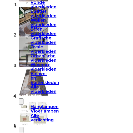
Ronde
vloerkleden
Budget
vloerkleden
Wollen
vloerkleden
Effen
vloerkleden
Grafische
vloerkleden
Ovale
vloerkleden
Organische
vloerkleden
Wasbare
vloerkleden
Binnen-
en
Buitenkleden
Alle
vloerkleden
verlichting
Hanglampen
Vloerlampen
Alle
verlichting
accessoires