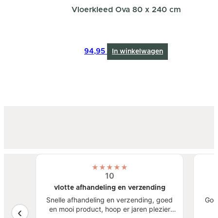
Vloerkleed Ova 80 x 240 cm
94,95
In winkelwagen
★
★
★
★
★
10
vlotte afhandeling en verzending
atste
Snelle afhandeling en verzending, goed
Goe
een
en mooi product, hoop er jaren plezier