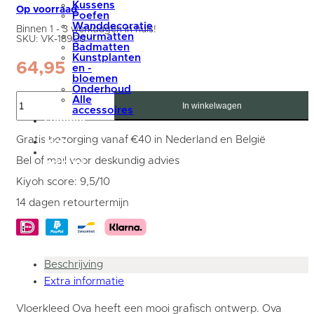
Kussens
Op voorraad
Poefen
Wanddecoratie
Binnen 1 - 3 werkdagen in huis!
Deurmatten
SKU:
VK-18900
Badmatten
Kunstplanten
64,95
en -
bloemen
Onderhoud
Vloerkleed
Alle
Ova
In winkelwagen
accessoires
70
summer
x
sale
140
Gratis bezorging vanaf €40 in Nederland en België
blog
cm
Mijn
aantal
Bel of mail voor deskundig advies
account
Kiyoh score: 9,5/10
14 dagen retourtermijn
Beschrijving
Extra informatie
Vloerkleed Ova heeft een mooi grafisch ontwerp. Ova