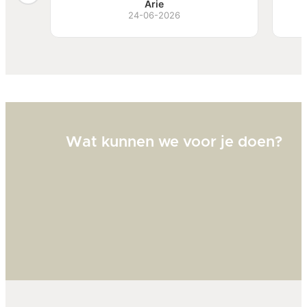
, mooi
van te hebben.
S
Arie
ben
24-06-2026
Bi
zw
goed
Wat kunnen we voor je doen?