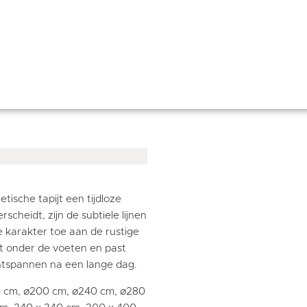
etische tapijt een tijdloze
heidt, zijn de subtiele lijnen
e karakter toe aan de rustige
cht onder de voeten en past
ontspannen na een lange dag.
60 cm, ø200 cm, ø240 cm, ø280