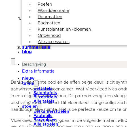
Poefen
Wanddecoratie
Deurmatten
Badmatten
Kunstplanten en -bloemen
Onderhoud
Alle accessoires
summer sale
blog
Beschrijving
Extra informatie
nieuw
Dankzij de zachte pool en de effen beige kleur, is dit synth
tafels
Eettafels
aanwinst voor elke woonkamer. Wat Vloerkleed Nica ondersc
Salontafels
in een elegant kruispatroon. Dit patroon voegt een vleugj
Bijzettafels
Alle tafels
uitstraling van het kleed. Dit vloerkleed is ongelooflijk za
stoelen
naadloos in elke ruimte. Het is de perfecte keuze om te 
Eetkamerstoelen
Fauteuils
Barkrukken
Vloerkleed Nica is verkrijgbaar in de volgende maten: ø1
Alle stoelen