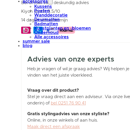
accessoires
ø240
Bel of mail voor deskundig advies
cm
Kussens
aantal
Poefen
Kiyoh score: 9,5/10
Wanddecoratie
Deurmatten
14 dagen retourtermijn
Badmatten
Kunstplanten en -bloemen
Onderhoud
Alle accessoires
summer sale
blog
Advies van onze experts
Heb je vragen of wil je graag advies? Wij helpen je
vinden van het juiste vloerkleed.
Vraag over dit product?
Stel je vraag direct aan een adviseur. Via onze liv
onderin) of
bel 0251 76 90 41
Gratis stylingadvies van onze styliste?
Online, in onze winkels of aan huis.
Maak direct een afspraak