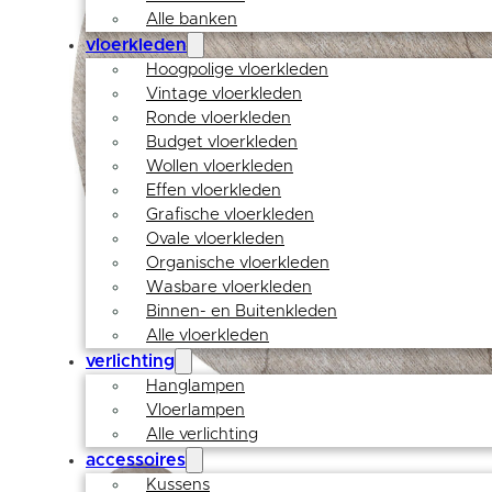
Alle banken
vloerkleden
Hoogpolige vloerkleden
Vintage vloerkleden
Ronde vloerkleden
Budget vloerkleden
Wollen vloerkleden
Effen vloerkleden
Grafische vloerkleden
Ovale vloerkleden
Organische vloerkleden
Wasbare vloerkleden
Binnen- en Buitenkleden
Alle vloerkleden
verlichting
Hanglampen
Vloerlampen
Alle verlichting
accessoires
Kussens