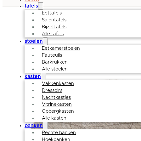
tafels
Eettafels
Salontafels
Bijzettafels
Alle tafels
stoelen
Eetkamerstoelen
Fauteuils
Barkrukken
Alle stoelen
kasten
Vakkenkasten
Dressoirs
Nachtkastjes
Vitrinekasten
Opbergkasten
Alle kasten
banken
Rechte banken
Hoekbanken