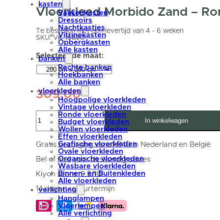
kasten
Vloerkleed Morbido Zand – R
Vakkenkasten
Dressoirs
Nachtkastjes
Te bestellen met een levertijd van 4 - 6 weken
Vitrinekasten
SKU:
VK-19890
Opbergkasten
Alle kasten
banken
Rechte banken
Hoekbanken
Alle banken
vloerkleden
309,00
Hoogpolige vloerkleden
Vintage vloerkleden
Vloerkleed
Ronde vloerkleden
In winkelwagen
Morbido
Budget vloerkleden
Zand
Wollen vloerkleden
-
Effen vloerkleden
Rond
Grafische vloerkleden
Gratis bezorging vanaf €40 in Nederland en België
ø200
Ovale vloerkleden
cm
Organische vloerkleden
Bel of mail voor deskundig advies
aantal
Wasbare vloerkleden
Binnen- en Buitenkleden
Kiyoh score: 9,5/10
Alle vloerkleden
14 dagen retourtermijn
verlichting
Hanglampen
Vloerlampen
Alle verlichting