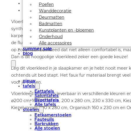
Beschrijving
Poefen
Extra informatie
Wanddecoratie
Deurmatten
Vloerkleed Morbido is een heerlijk zacht en fluffy vloerkl
Badmatten
synthetische materialen, waardoor het gemakkelijk te ond
Kunstplanten en -bloemen
karpet licht van gewicht en makkelijk te verplaatsen. De 
Onderhoud
de fluffy uitstraling, wat een warme en uitnodigende sfeer
Alle accessoires
summer sale
op zoek naar een kleed dat niet alleen comfortabel is, maar
blog
Dan is dit hoogpolige vloerkleed zeker een goede keuze!
Leg dit vloerkleed in je slaapkamer en je hebt nooit meer
ochtends uit bed stapt. Het faux fur materiaal brengt vee
nieuw
voor je voeten.
tafels
Eettafels
Vloerkleed Morbido is leverbaar in verschillende kleuren 
Salontafels
Bijzettafels
ø200 cm, 160 x 230 cm, 200 x 280 cm, 230 x 330 cm, Kiez
Alle tafels
Kiezelvormig 200 x 280 cm, Organisch 160 x 230 cm en O
stoelen
Eetkamerstoelen
Fauteuils
Barkrukken
Alle stoelen