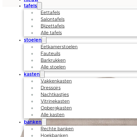
tafels
Eettafels
Salontafels
Bijzettafels
Alle tafels
stoelen
Eetkamerstoelen
Fauteuils
Barkrukken
Alle stoelen
kasten
Vakkenkasten
Dressoirs
Nachtkastjes
Vitrinekasten
Opbergkasten
Alle kasten
banken
Rechte banken
Hoekbanken