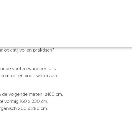
eed. Het kleed is gemaakt van
erhouden is. Bovendien is het
hoge pool van 5 cm zorgt voor
 creëert in elke kamer. Ben je
 ook stijlvol en praktisch?
 koude voeten wanneer je ‘s
l comfort en voelt warm aan
en de volgende maten: ø160 cm,
elvormig 160 x 230 cm,
rganisch 200 x 280 cm.