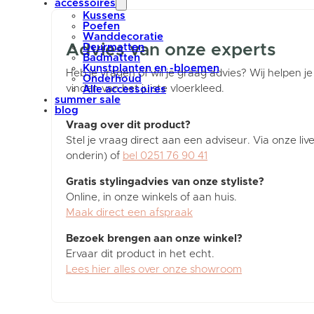
accessoires
Kussens
Poefen
Wanddecoratie
Advies van onze experts
Deurmatten
Badmatten
Kunstplanten en -bloemen
Heb je vragen of wil je graag advies? Wij helpen je
Onderhoud
vinden van het juiste vloerkleed.
Alle accessoires
summer sale
blog
Vraag over dit product?
Stel je vraag direct aan een adviseur. Via onze liv
onderin) of
bel 0251 76 90 41
Gratis stylingadvies van onze styliste?
Online, in onze winkels of aan huis.
Maak direct een afspraak
Bezoek brengen aan onze winkel?
Ervaar dit product in het echt.
Lees hier alles over onze showroom