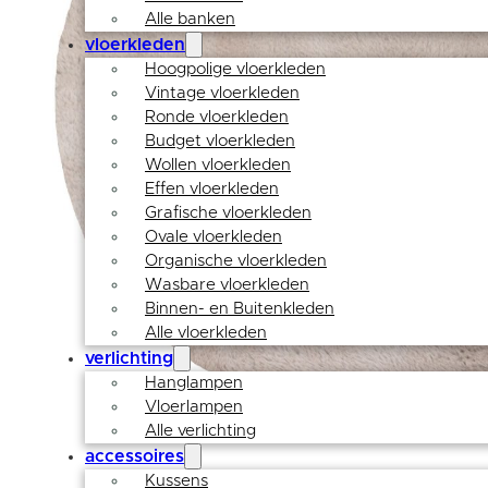
Alle banken
vloerkleden
Hoogpolige vloerkleden
Vintage vloerkleden
Ronde vloerkleden
Budget vloerkleden
Wollen vloerkleden
Effen vloerkleden
Grafische vloerkleden
Ovale vloerkleden
Organische vloerkleden
Wasbare vloerkleden
Binnen- en Buitenkleden
Alle vloerkleden
verlichting
Hanglampen
Vloerlampen
Alle verlichting
accessoires
Kussens