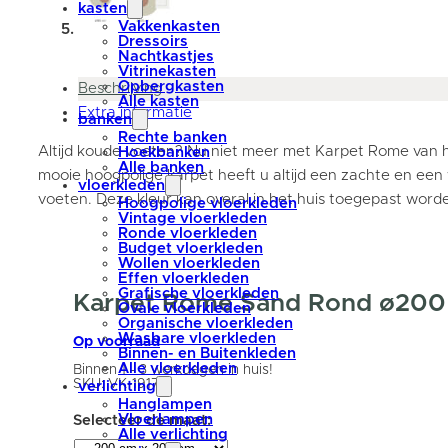
kasten
Vakkenkasten
Dressoirs
Nachtkastjes
Vitrinekasten
Opbergkasten
Beschrijving
Alle kasten
Extra informatie
banken
Rechte banken
Altijd koude voeten? Nu niet meer met Karpet Rome van h
Hoekbanken
Alle banken
mooie hoogpolige karpet heeft u altijd een zachte en e
vloerkleden
voeten. Deze kleur kan overal in het huis toegepast word
Hoogpolige vloerkleden
Vintage vloerkleden
Ronde vloerkleden
Budget vloerkleden
Wollen vloerkleden
Effen vloerkleden
Grafische vloerkleden
Karpet Rome Sand Rond ø200
Ovale vloerkleden
Organische vloerkleden
Wasbare vloerkleden
Op voorraad
Binnen- en Buitenkleden
Alle vloerkleden
Binnen 1 - 3 werkdagen in huis!
SKU:
VK-19176
verlichting
Hanglampen
Vloerlampen
Alle verlichting