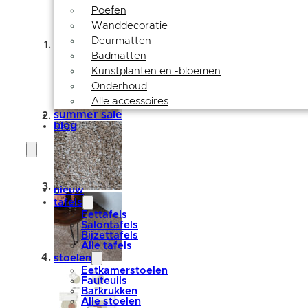
Poefen
Wanddecoratie
Deurmatten
Badmatten
Kunstplanten en -bloemen
Onderhoud
Alle accessoires
summer sale
blog
nieuw
tafels
Eettafels
Salontafels
Bijzettafels
Alle tafels
stoelen
Eetkamerstoelen
Fauteuils
Barkrukken
Alle stoelen