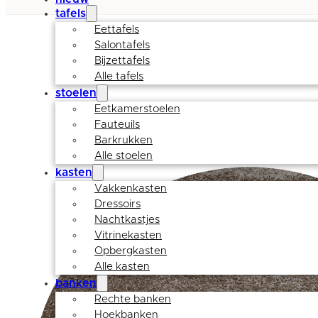
tafels
Eettafels
Salontafels
Bijzettafels
Alle tafels
stoelen
Eetkamerstoelen
Fauteuils
Barkrukken
Alle stoelen
kasten
Vakkenkasten
Dressoirs
Nachtkastjes
Vitrinekasten
Opbergkasten
Alle kasten
banken
Rechte banken
Hoekbanken