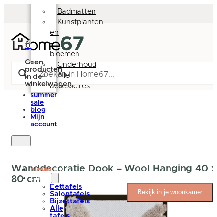
Deurmatten
Badmatten
Kunstplanten
en
-
0
bloemen
Geen
Onderhoud
producten
Alle
in de
winkelwagen.
accessoires
summer
sale
blog
Mijn
account
Wanddecoratie Dook – Wool Hanging 40 x
nieuw
80 cm
tafels
Eettafels
Bekijk in je woonkamer
Salontafels
Bijzettafels
Alle
tafels