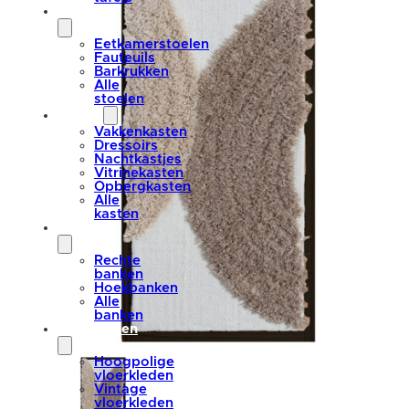
stoelen
Eetkamerstoelen
Fauteuils
Barkrukken
Alle
stoelen
kasten
Vakkenkasten
Dressoirs
Nachtkastjes
Vitrinekasten
Opbergkasten
Alle
kasten
banken
Rechte
banken
Hoekbanken
Alle
banken
vloerkleden
Hoogpolige
vloerkleden
Vintage
vloerkleden