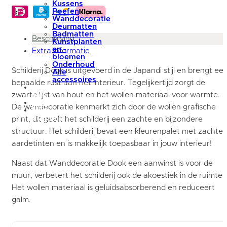
Kussens
Poefen
Wanddecoratie
Deurmatten
Badmatten
Beschrijving
Kunstplanten
en -
Extra informatie
bloemen
Onderhoud
Schilderij Dook is uitgevoerd in de Japandi stijl en brengt ee
Alle
accessoires
bepaalde rust aan het interieur. Tegelijkertijd zorgt de
summer
zwarte lijst van hout en het wollen materiaal voor warmte.
sale
blog
De wandecoratie kenmerkt zich door de wollen grafische
Mijn
account
print, dit geeft het schilderij een zachte en bijzondere
structuur. Het schilderij bevat een kleurenpalet met zachte
aardetinten en is makkelijk toepasbaar in jouw interieur!
Naast dat Wanddecoratie Dook een aanwinst is voor de
muur, verbetert het schilderij ook de akoestiek in de ruimte.
Het wollen materiaal is geluidsabsorberend en reduceert
galm.