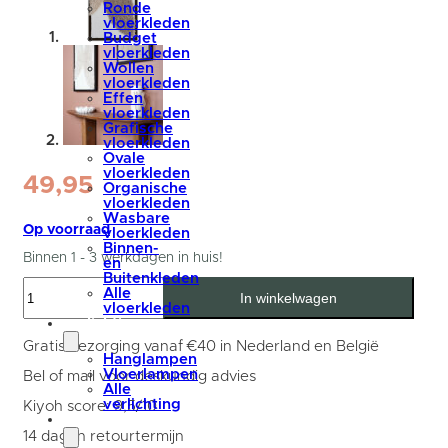
Ronde
vloerkleden
Budget
vloerkleden
Wollen
vloerkleden
Effen
vloerkleden
Grafische
vloerkleden
Ovale
vloerkleden
49,95
Organische
vloerkleden
Wasbare
Op voorraad
vloerkleden
Binnen-
Binnen 1 - 3 werkdagen in huis!
en
Buitenkleden
Wanddecoratie
Alle
In winkelwagen
Dook
vloerkleden
-
verlichting
Wool
Hanging
Gratis bezorging vanaf €40 in Nederland en België
40
Hanglampen
x
Vloerlampen
Bel of mail voor deskundig advies
80
Alle
cm
verlichting
Kiyoh score: 9,5/10
aantal
accessoires
14 dagen retourtermijn