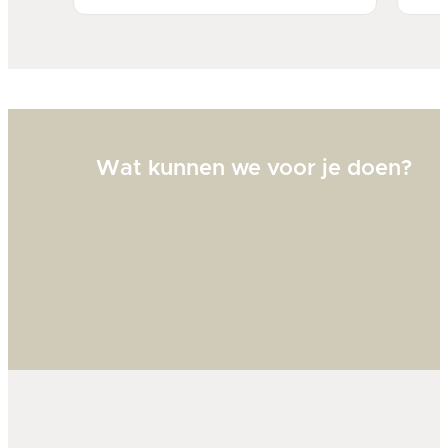
Bi
zw
goed
Wat kunnen we voor je doen?