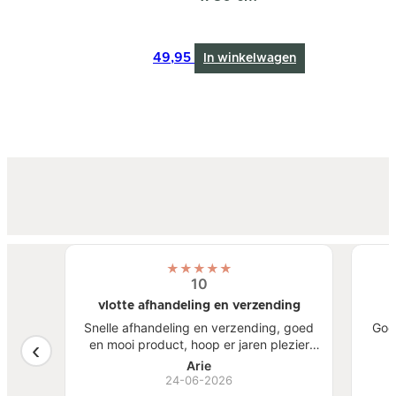
49,95
In winkelwagen
★
★
★
★
★
10
vlotte afhandeling en verzending
atste
Snelle afhandeling en verzending, goed
Goe
een
en mooi product, hoop er jaren plezier
, mooi
van te hebben.
S
Arie
ben
24-06-2026