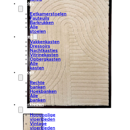
stoelen
Eetkamerstoelen
Fauteuils
Barkrukken
Alle
stoelen
kasten
Vakkenkasten
Dressoirs
Nachtkastjes
Vitrinekasten
Opbergkasten
Alle
kasten
banken
Rechte
banken
Hoekbanken
Alle
banken
vloerkleden
Hoogpolige
vloerkleden
Vintage
vloerkleden