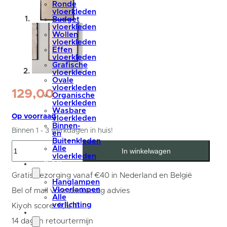
Ronde
vloerkleden
Budget
vloerkleden
Wollen
vloerkleden
Effen
vloerkleden
Grafische
vloerkleden
Ovale
vloerkleden
129,00
Organische
vloerkleden
Wasbare
Op voorraad
vloerkleden
Binnen-
Binnen 1 - 3 werkdagen in huis!
en
Buitenkleden
Wanddecoratie
Alle
In winkelwagen
Dana
vloerkleden
-
verlichting
Wool
Hanging
Gratis bezorging vanaf €40 in Nederland en België
70
Hanglampen
x
Vloerlampen
Bel of mail voor deskundig advies
100
Alle
cm
verlichting
Kiyoh score: 9,5/10
aantal
accessoires
14 dagen retourtermijn