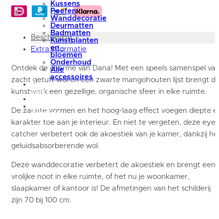
Kussens
Poefen
Wanddecoratie
Deurmatten
Badmatten
Beschrijving
Kunstplanten
en -
Extra informatie
bloemen
Onderhoud
Ontdek de charme van Dana! Met een speels samenspel va
Alle
accessoires
zacht getuft wol en een zwarte mangohouten lijst brengt di
summer
kunstwerk een gezellige, organische sfeer in elke ruimte.
sale
blog
Mijn
De zachte vormen en het hoog-laag effect voegen diepte e
account
karakter toe aan je interieur. En niet te vergeten, deze eye-
catcher verbetert ook de akoestiek van je kamer, dankzij he
geluidsabsorberende wol.
Deze wanddecoratie verbetert de akoestiek en brengt een
vrolijke noot in elke ruimte, of het nu je woonkamer,
slaapkamer of kantoor is! De afmetingen van het schilderij
zijn 70 bij 100 cm.