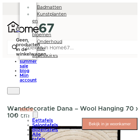
Deurmatten
Badmatten
Kunstplanten
en
-
0
bloemen
Geen
Onderhoud
producten
Alle
in de
winkelwagen.
accessoires
summer
sale
blog
Mijn
account
Wanddecoratie Dana – Wool Hanging 70 x
nieuw
100 cm
tafels
Eettafels
Bekijk in je woonkamer
Salontafels
Bijzettafels
Alle
tafels