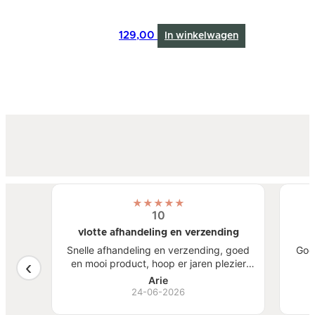
129,00
In winkelwagen
★
★
★
★
★
10
vlotte afhandeling en verzending
atste
Snelle afhandeling en verzending, goed
Goe
een
en mooi product, hoop er jaren plezier
, mooi
van te hebben.
S
Arie
ben
24-06-2026