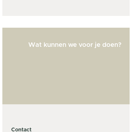
Bi
zw
goed
Wat kunnen we voor je doen?
Contact