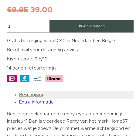
Oorspronkelijke
Huidige
69,95
39,00
prijs
prijs
Vloerkleed
was:
is:
Remy
In winkelwagen
Rond
69,95.
39,00.
ø120
cm
Gratis bezorging vanaf €40 in Nederland en België
aantal
Bel of mail voor deskundig advies
Kiyoh score: 9,5/10
14 dagen retourtermijn
Beschrijving
Extra informatie
Ben je op zoek naar een trendy eye-catcher voor in je
interieur? Dan is vloerkleed Remy van het merk Home67
precies wat je zoekt! De print met warme achtergrond en
gekleurde bloemen is op dit moment een grote trend en is