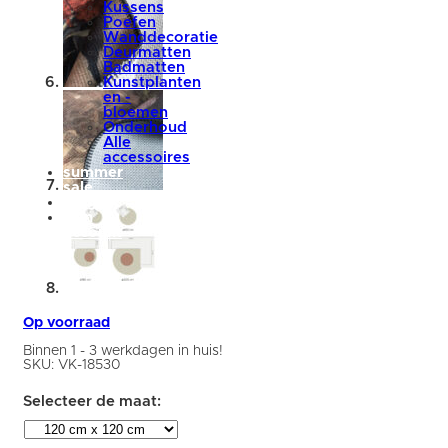
Kussens
Poefen
Wanddecoratie
Deurmatten
Badmatten
Kunstplanten
en -
bloemen
Onderhoud
Alle
accessoires
summer
sale
blog
Mijn
account
Op voorraad
Binnen 1 - 3 werkdagen in huis!
SKU:
VK-18530