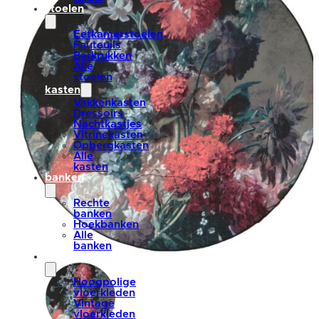
stoelen
Eetkamerstoelen
Fauteuils
Barkrukken
Alle
stoelen
kasten
Vakkenkasten
Dressoirs
Nachtkastjes
Vitrinekasten
Opbergkasten
Alle
kasten
banken
Rechte
banken
Hoekbanken
Alle
banken
vloerkleden
Hoogpolige
vloerkleden
Vintage
vloerkleden