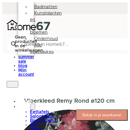
Deurmatten
Badmatten
Kunstplanten
en
-
0
bloemen
Geen
Onderhoud
producten
Alle
in de
winkelwagen.
accessoires
summer
sale
blog
Mijn
account
Vloerkleed Remy Rond ø120 cm
nieuw
tafels
Eettafels
Bekijk in je woonkamer
Salontafels
Bijzettafels
Alle
tafels