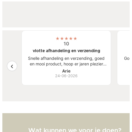
★
★
★
★
★
10
vlotte afhandeling en verzending
atste
Snelle afhandeling en verzending, goed
Goe
een
en mooi product, hoop er jaren plezier
, mooi
van te hebben.
S
Arie
ben
24-06-2026
Bi
zw
goed
Wat kunnen we voor je doen?