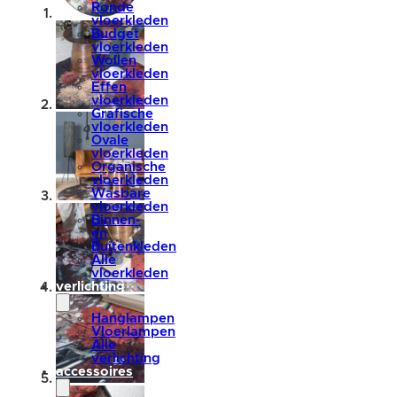
Ronde
vloerkleden
Budget
vloerkleden
Wollen
vloerkleden
Effen
vloerkleden
Grafische
vloerkleden
Ovale
vloerkleden
Organische
vloerkleden
Wasbare
vloerkleden
Binnen-
en
Buitenkleden
Alle
vloerkleden
verlichting
Hanglampen
Vloerlampen
Alle
verlichting
accessoires