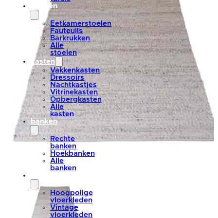
stoelen
Eetkamerstoelen
Fauteuils
Barkrukken
Alle
stoelen
kasten
Vakkenkasten
Dressoirs
Nachtkastjes
Vitrinekasten
Opbergkasten
Alle
kasten
banken
Rechte
banken
Hoekbanken
Alle
banken
vloerkleden
Hoogpolige
vloerkleden
Vintage
vloerkleden