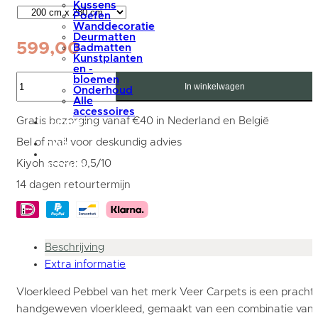
Kussens
Poefen
Wanddecoratie
Deurmatten
599,00
Badmatten
Kunstplanten
en -
Vloerkleed
bloemen
Pebbel
In winkelwagen
Onderhoud
834
Alle
-
accessoires
200
Gratis bezorging vanaf €40 in Nederland en België
summer
x
sale
280
Bel of mail voor deskundig advies
blog
cm
Mijn
aantal
Kiyoh score: 9,5/10
account
14 dagen retourtermijn
Beschrijving
Extra informatie
Vloerkleed Pebbel van het merk Veer Carpets is een prachti
handgeweven vloerkleed, gemaakt van een combinatie van