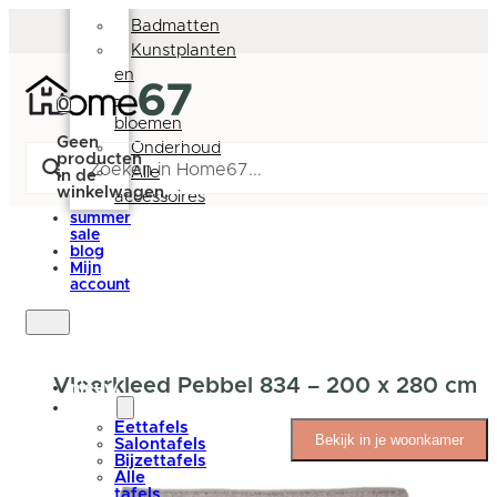
Deurmatten
Badmatten
Kunstplanten
en
-
0
bloemen
Geen
Onderhoud
producten
Alle
in de
winkelwagen.
accessoires
summer
sale
blog
Mijn
account
Vloerkleed Pebbel 834 – 200 x 280 cm
nieuw
tafels
Eettafels
Bekijk in je woonkamer
Salontafels
Bijzettafels
Alle
tafels