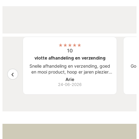
★
★
★
★
★
10
vlotte afhandeling en verzending
atste
Snelle afhandeling en verzending, goed
Goe
een
en mooi product, hoop er jaren plezier
, mooi
van te hebben.
S
Arie
ben
24-06-2026
Bi
zw
goed