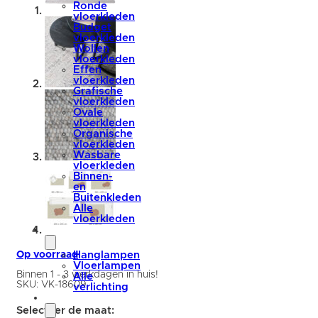
Ronde
vloerkleden
Budget
vloerkleden
Wollen
vloerkleden
Effen
vloerkleden
Grafische
vloerkleden
Ovale
vloerkleden
Organische
vloerkleden
Wasbare
vloerkleden
Binnen-
en
Buitenkleden
Alle
vloerkleden
verlichting
Op voorraad
Hanglampen
Vloerlampen
Binnen 1 - 3 werkdagen in huis!
Alle
SKU:
VK-18609
verlichting
accessoires