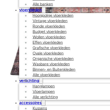
Alle banken
vloerkleden
Hoogpolige vloerkleden
Vintage vloerkleden
Ronde vloerkleden
Budget vloerkleden
Wollen vloerkleden
Effen vloerkleden
Grafische vloerkleden
Ovale vloerkleden
Organische vloerkleden
Wasbare vloerkleden
Binnen- en Buitenkleden
Alle vloerkleden
verlichting
Hanglampen
Vloerlampen
Alle verlichting
accessoires
Kussens