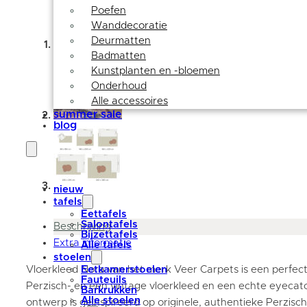
Poefen
Wanddecoratie
Deurmatten
Badmatten
Kunstplanten en -bloemen
Onderhoud
Alle accessoires
summer sale
blog
nieuw
tafels
Eettafels
Salontafels
Beschrijving
Bijzettafels
Extra informatie
Alle tafels
stoelen
Vloerkleed Nora van het merk Veer Carpets is een perfec
Eetkamerstoelen
Fauteuils
Perzisch- en een vintage vloerkleed en een echte eyecatch
Barkrukken
Alle stoelen
ontwerp is geïnspireerd op originele, authentieke Perzisch