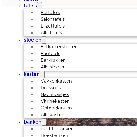
tafels
Eettafels
Salontafels
Bijzettafels
Alle tafels
stoelen
Eetkamerstoelen
Fauteuils
Barkrukken
Alle stoelen
kasten
Vakkenkasten
Dressoirs
Nachtkastjes
Vitrinekasten
Opbergkasten
Alle kasten
banken
Rechte banken
Hoekbanken