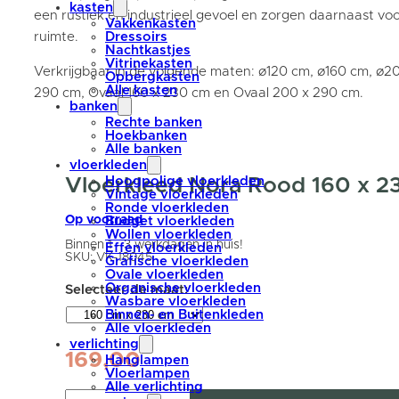
kasten
een rustiek en industrieel gevoel en zorgen daarnaast vo
Vakkenkasten
ruimte.
Dressoirs
Nachtkastjes
Vitrinekasten
Verkrijgbaar in de volgende maten: ø120 cm, ø160 cm, ø2
Opbergkasten
Alle kasten
290 cm, Ovaal 160 x 230 cm en Ovaal 200 x 290 cm.
banken
Rechte banken
Hoekbanken
Alle banken
vloerkleden
Vloerkleed Nora Rood 160 x 2
Hoogpolige vloerkleden
Vintage vloerkleden
Ronde vloerkleden
Op voorraad
Budget vloerkleden
Wollen vloerkleden
Binnen 1 - 3 werkdagen in huis!
Effen vloerkleden
SKU:
VK-18045
Grafische vloerkleden
Ovale vloerkleden
Organische vloerkleden
Wasbare vloerkleden
Binnen- en Buitenkleden
Alle vloerkleden
verlichting
169,00
Hanglampen
Vloerlampen
Alle verlichting
Vloerkleed