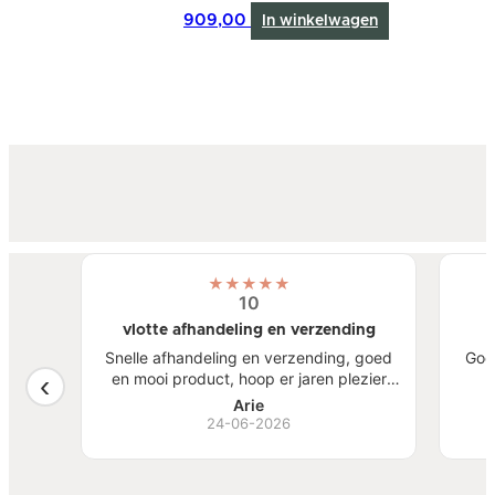
909,00
In winkelwagen
★
★
★
★
★
10
vlotte afhandeling en verzending
atste
Snelle afhandeling en verzending, goed
Goe
een
en mooi product, hoop er jaren plezier
, mooi
van te hebben.
S
Arie
ben
24-06-2026
Bi
zw