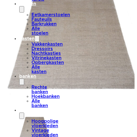
stoelen
Eetkamerstoelen
Fauteuils
Barkrukken
Alle
stoelen
kasten
Vakkenkasten
Dressoirs
Nachtkastjes
Vitrinekasten
Opbergkasten
Alle
kasten
banken
Rechte
banken
Hoekbanken
Alle
banken
vloerkleden
Hoogpolige
vloerkleden
Vintage
vloerkleden