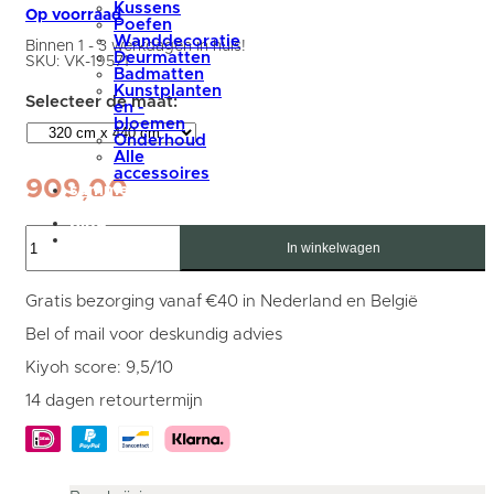
Kussens
Op voorraad
Poefen
Wanddecoratie
Binnen 1 - 3 werkdagen in huis!
Deurmatten
SKU:
VK-19571
Badmatten
Kunstplanten
en -
bloemen
Onderhoud
Alle
accessoires
909,00
summer
sale
blog
Vloerkleed
Mijn
Nina
In winkelwagen
account
1601
Beige
-
Gratis bezorging vanaf €40 in Nederland en België
320
x
Bel of mail voor deskundig advies
440
cm
Kiyoh score: 9,5/10
aantal
14 dagen retourtermijn