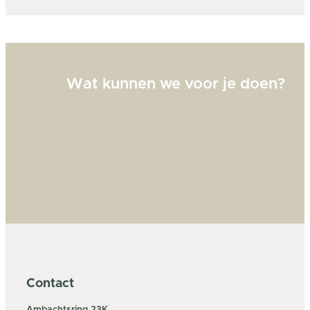
goed
Wat kunnen we voor je doen?
Contact
Ambachtsring 23K