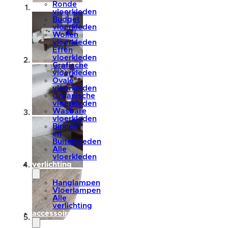
Ronde
vloerkleden
Budget
vloerkleden
Wollen
vloerkleden
Effen
vloerkleden
Grafische
vloerkleden
Ovale
vloerkleden
Organische
vloerkleden
Wasbare
vloerkleden
Binnen-
en
Buitenkleden
Alle
vloerkleden
verlichting
Hanglampen
Vloerlampen
Alle
verlichting
accessoires