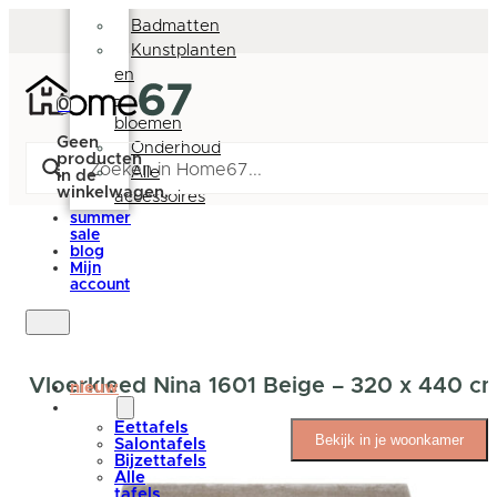
Deurmatten
Badmatten
Kunstplanten
en
-
0
bloemen
Geen
Onderhoud
producten
Alle
in de
winkelwagen.
accessoires
summer
sale
blog
Mijn
account
Vloerkleed Nina 1601 Beige – 320 x 440 c
nieuw
tafels
Eettafels
Bekijk in je woonkamer
Salontafels
Bijzettafels
Alle
tafels