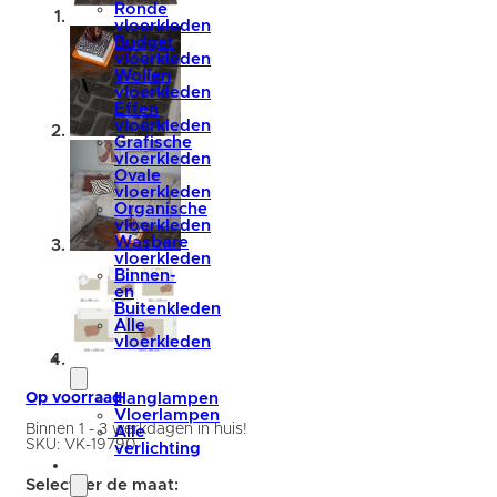
Ronde
vloerkleden
Budget
vloerkleden
Wollen
vloerkleden
Effen
vloerkleden
Grafische
vloerkleden
Ovale
vloerkleden
Organische
vloerkleden
Wasbare
vloerkleden
Binnen-
en
Buitenkleden
Alle
vloerkleden
verlichting
Op voorraad
Hanglampen
Vloerlampen
Binnen 1 - 3 werkdagen in huis!
Alle
SKU:
VK-19790
verlichting
accessoires