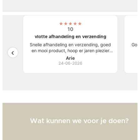
★
★
★
★
★
10
vlotte afhandeling en verzending
atste
Snelle afhandeling en verzending, goed
Goe
een
en mooi product, hoop er jaren plezier
, mooi
van te hebben.
S
Arie
ben
24-06-2026
Bi
zw
goed
Wat kunnen we voor je doen?