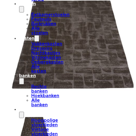
stoelen
Eetkamerstoelen
Fauteuils
Barkrukken
Alle
stoelen
kasten
Vakkenkasten
Dressoirs
Nachtkastjes
Vitrinekasten
Opbergkasten
Alle
kasten
banken
Rechte
banken
Hoekbanken
Alle
banken
vloerkleden
Hoogpolige
vloerkleden
Vintage
vloerkleden