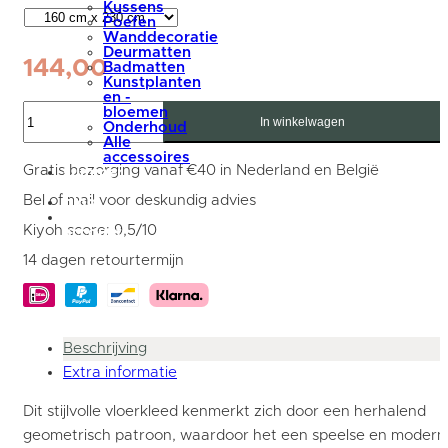
Kussens
Poefen
Wanddecoratie
Deurmatten
144,00
Badmatten
Kunstplanten
en -
Vloerkleed
bloemen
Nala
In winkelwagen
Onderhoud
Bruin
Alle
-
accessoires
160
Gratis bezorging vanaf €40 in Nederland en België
summer
x
sale
230
Bel of mail voor deskundig advies
blog
cm
Mijn
aantal
Kiyoh score: 9,5/10
account
14 dagen retourtermijn
Beschrijving
Extra informatie
Dit stijlvolle vloerkleed kenmerkt zich door een herhalend
geometrisch patroon, waardoor het een speelse en modern