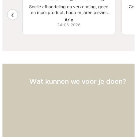
atste
Snelle afhandeling en verzending, goed
Goe
een
en mooi product, hoop er jaren plezier
, mooi
van te hebben.
S
Arie
ben
24-06-2026
Bi
zw
goed
Wat kunnen we voor je doen?