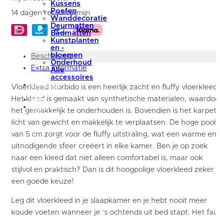
Kussens
Poefen
14 dagen retourtermijn
Wanddecoratie
Deurmatten
Badmatten
Kunstplanten
en -
bloemen
Beschrijving
Onderhoud
Extra informatie
Alle
accessoires
summer
Vloerkleed Morbido is een heerlijk zacht en fluffy vloerkleed.
sale
Het kleed is gemaakt van synthetische materialen, waardoo
blog
Mijn
het gemakkelijk te onderhouden is. Bovendien is het karpet
account
licht van gewicht en makkelijk te verplaatsen. De hoge pool
van 5 cm zorgt voor de fluffy uitstraling, wat een warme en
uitnodigende sfeer creëert in elke kamer. Ben je op zoek
naar een kleed dat niet alleen comfortabel is, maar ook
stijlvol en praktisch? Dan is dit hoogpolige vloerkleed zeker
een goede keuze!
Leg dit vloerkleed in je slaapkamer en je hebt nooit meer
koude voeten wanneer je ‘s ochtends uit bed stapt. Het fau