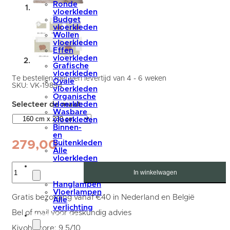
Ronde
vloerkleden
Budget
vloerkleden
Wollen
vloerkleden
Effen
vloerkleden
Grafische
vloerkleden
Te bestellen met een levertijd van 4 - 6 weken
Ovale
SKU:
VK-19894
vloerkleden
Organische
vloerkleden
Wasbare
vloerkleden
Binnen-
en
279,00
Buitenkleden
Alle
vloerkleden
Vloerkleed
verlichting
Morbido
In winkelwagen
Zand
Hanglampen
-
Vloerlampen
160
Gratis bezorging vanaf €40 in Nederland en België
Alle
x
verlichting
230
Bel of mail voor deskundig advies
accessoires
cm
aantal
Kiyoh score: 9,5/10