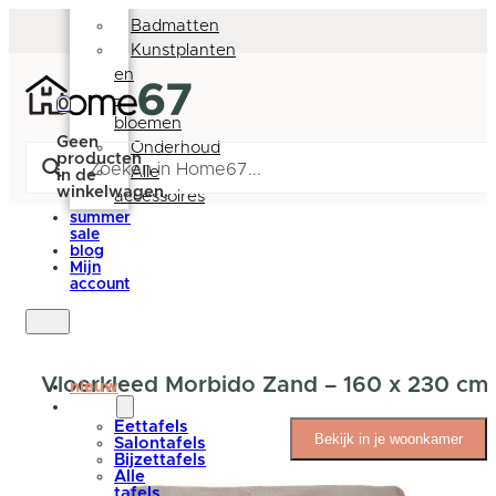
Deurmatten
Badmatten
Kunstplanten
en
-
0
bloemen
Geen
Onderhoud
producten
Alle
in de
winkelwagen.
accessoires
summer
sale
blog
Mijn
account
Vloerkleed Morbido Zand – 160 x 230 cm
nieuw
tafels
Eettafels
Bekijk in je woonkamer
Salontafels
Bijzettafels
Alle
tafels