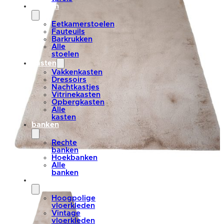
stoelen
Eetkamerstoelen
Fauteuils
Barkrukken
Alle
stoelen
kasten
Vakkenkasten
Dressoirs
Nachtkastjes
Vitrinekasten
Opbergkasten
Alle
kasten
banken
Rechte
banken
Hoekbanken
Alle
banken
vloerkleden
Hoogpolige
vloerkleden
Vintage
vloerkleden