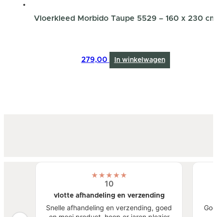
Vloerkleed Morbido Taupe 5529 – 160 x 230 cm
279,00
In winkelwagen
★
★
★
★
★
10
vlotte afhandeling en verzending
atste
Snelle afhandeling en verzending, goed
Goe
een
en mooi product, hoop er jaren plezier