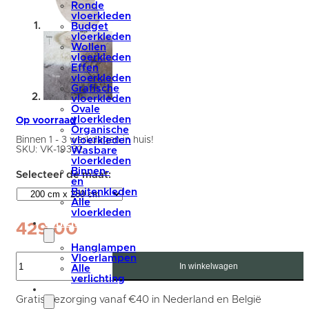
Ronde
vloerkleden
Budget
vloerkleden
Wollen
vloerkleden
Effen
vloerkleden
Grafische
vloerkleden
Ovale
vloerkleden
Op voorraad
Organische
Binnen 1 - 3 werkdagen in huis!
vloerkleden
SKU:
VK-19332
Wasbare
vloerkleden
Binnen-
en
Buitenkleden
Alle
vloerkleden
verlichting
429,00
Hanglampen
Vloerkleed
Vloerlampen
Morbido
In winkelwagen
Alle
Taupe
verlichting
5529
accessoires
-
Gratis bezorging vanaf €40 in Nederland en België
Organisch