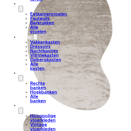
stoelen
Eetkamerstoelen
Fauteuils
Barkrukken
Alle
stoelen
kasten
Vakkenkasten
Dressoirs
Nachtkastjes
Vitrinekasten
Opbergkasten
Alle
kasten
banken
Rechte
banken
Hoekbanken
Alle
banken
vloerkleden
Hoogpolige
vloerkleden
Vintage
vloerkleden