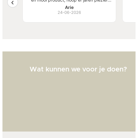
, mooi
van te hebben.
S
Arie
ben
24-06-2026
Bi
zw
goed
Wat kunnen we voor je doen?