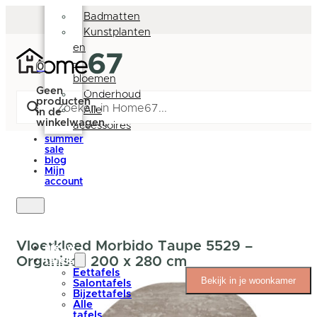
Deurmatten
Badmatten
Kunstplanten
en
-
0
bloemen
Geen
Onderhoud
producten
Alle
in de
winkelwagen.
accessoires
summer
sale
blog
Mijn
account
Vloerkleed Morbido Taupe 5529 –
nieuw
Organisch 200 x 280 cm
tafels
Eettafels
Bekijk in je woonkamer
Salontafels
Bijzettafels
Alle
tafels