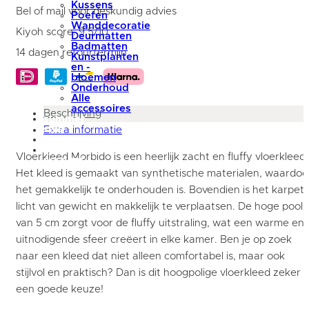
Kussens
200
Bel of mail voor deskundig advies
Poefen
x
Wanddecoratie
280
Kiyoh score: 9,5/10
Deurmatten
cm
Badmatten
aantal
14 dagen retourtermijn
Kunstplanten
en -
bloemen
Onderhoud
Alle
accessoires
Beschrijving
summer
sale
Extra informatie
blog
Mijn
Vloerkleed Morbido is een heerlijk zacht en fluffy vloerkleed.
account
Het kleed is gemaakt van synthetische materialen, waardoo
het gemakkelijk te onderhouden is. Bovendien is het karpet
licht van gewicht en makkelijk te verplaatsen. De hoge pool
van 5 cm zorgt voor de fluffy uitstraling, wat een warme en
uitnodigende sfeer creëert in elke kamer. Ben je op zoek
naar een kleed dat niet alleen comfortabel is, maar ook
stijlvol en praktisch? Dan is dit hoogpolige vloerkleed zeker
een goede keuze!