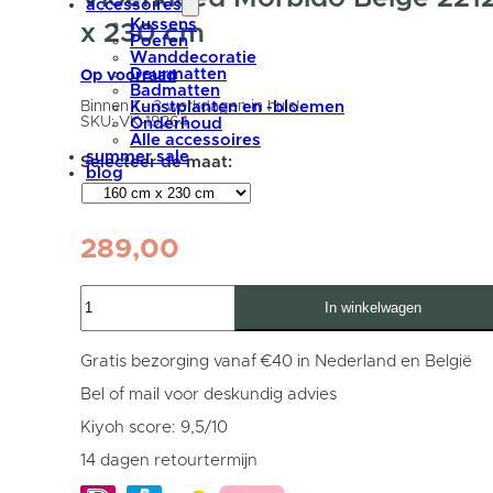
accessoires
Kussens
x 230 cm
Poefen
Wanddecoratie
Deurmatten
Op voorraad
Badmatten
Binnen 1 - 3 werkdagen in huis!
Kunstplanten en -bloemen
SKU:
VK-19264
Onderhoud
Alle accessoires
summer sale
blog
289,00
Vloerkleed
In winkelwagen
Morbido
Beige
2212
-
Gratis bezorging vanaf €40 in Nederland en België
Kiezelvormig
160
Bel of mail voor deskundig advies
x
230
Kiyoh score: 9,5/10
cm
aantal
14 dagen retourtermijn