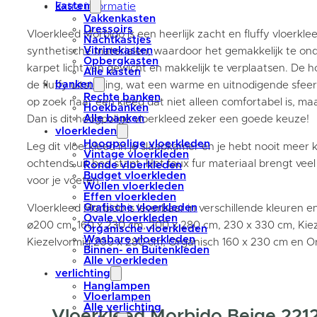
kasten
Extra informatie
Vakkenkasten
Dressoirs
Vloerkleed Morbido is een heerlijk zacht en fluffy vloerkl
Nachtkastjes
Vitrinekasten
synthetische materialen, waardoor het gemakkelijk te ond
Opbergkasten
karpet licht van gewicht en makkelijk te verplaatsen. De 
Alle kasten
banken
de fluffy uitstraling, wat een warme en uitnodigende sfeer
Rechte banken
op zoek naar een kleed dat niet alleen comfortabel is, maar
Hoekbanken
Alle banken
Dan is dit hoogpolige vloerkleed zeker een goede keuze!
vloerkleden
Hoogpolige vloerkleden
Leg dit vloerkleed in je slaapkamer en je hebt nooit meer
Vintage vloerkleden
ochtends uit bed stapt. Het faux fur materiaal brengt vee
Ronde vloerkleden
Budget vloerkleden
voor je voeten.
Wollen vloerkleden
Effen vloerkleden
Grafische vloerkleden
Vloerkleed Morbido is leverbaar in verschillende kleuren 
Ovale vloerkleden
ø200 cm, 160 x 230 cm, 200 x 280 cm, 230 x 330 cm, Kiez
Organische vloerkleden
Wasbare vloerkleden
Kiezelvormig 200 x 280 cm, Organisch 160 x 230 cm en O
Binnen- en Buitenkleden
Alle vloerkleden
verlichting
Hanglampen
Vloerlampen
Alle verlichting
Vloerkleed Morbido Beige 2212