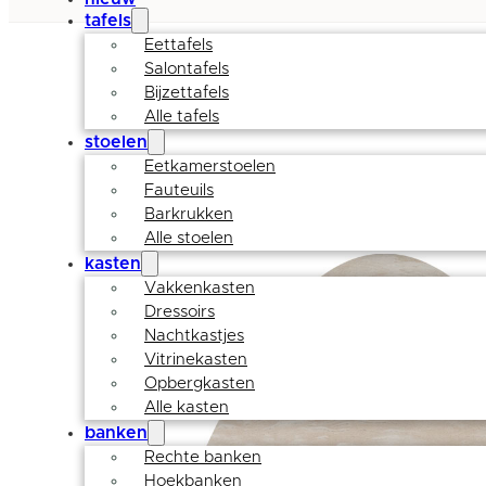
tafels
Eettafels
Salontafels
Bijzettafels
Alle tafels
stoelen
Eetkamerstoelen
Fauteuils
Barkrukken
Alle stoelen
kasten
Vakkenkasten
Dressoirs
Nachtkastjes
Vitrinekasten
Opbergkasten
Alle kasten
banken
Rechte banken
Hoekbanken