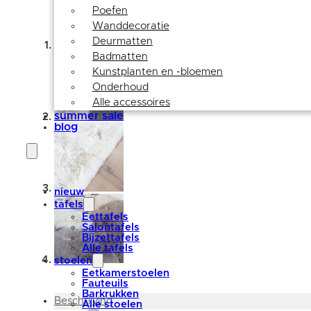
Poefen
Wanddecoratie
Deurmatten
Badmatten
Kunstplanten en -bloemen
Onderhoud
Alle accessoires
summer sale
blog
nieuw
tafels
Eettafels
Salontafels
Bijzettafels
Alle tafels
stoelen
Eetkamerstoelen
Fauteuils
Barkrukken
Beschrijving
Alle stoelen