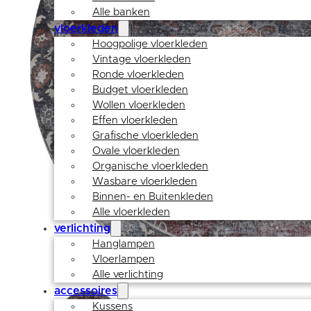
Alle banken
vloerkleden
Hoogpolige vloerkleden
Vintage vloerkleden
Ronde vloerkleden
Budget vloerkleden
Wollen vloerkleden
Effen vloerkleden
Grafische vloerkleden
Ovale vloerkleden
Organische vloerkleden
Wasbare vloerkleden
Binnen- en Buitenkleden
Alle vloerkleden
verlichting
Hanglampen
Vloerlampen
Alle verlichting
accessoires
Kussens