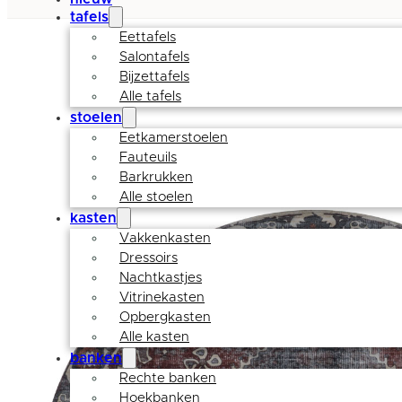
tafels
Eettafels
Salontafels
Bijzettafels
Alle tafels
stoelen
Eetkamerstoelen
Fauteuils
Barkrukken
Alle stoelen
kasten
Vakkenkasten
Dressoirs
Nachtkastjes
Vitrinekasten
Opbergkasten
Alle kasten
banken
Rechte banken
Hoekbanken