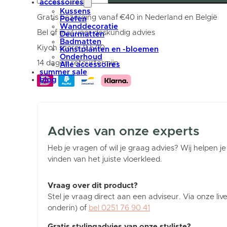
Rond
accessoires
Rood/Blauw
Kussens
ø160
Gratis bezorging vanaf €40 in Nederland en België
Poefen
cm
Wanddecoratie
aantal
Bel of mail voor deskundig advies
Deurmatten
Badmatten
Kiyoh score: 9,5/10
Kunstplanten en -bloemen
Onderhoud
14 dagen retourtermijn
Alle accessoires
summer sale
blog
Advies van onze experts
Heb je vragen of wil je graag advies? Wij helpen je
vinden van het juiste vloerkleed.
Vraag over dit product?
Stel je vraag direct aan een adviseur. Via onze liv
onderin) of
bel 0251 76 90 41
Gratis stylingadvies van onze styliste?