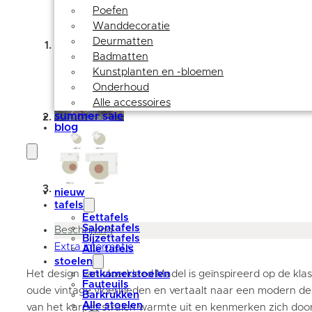
Poefen
Wanddecoratie
Deurmatten
Badmatten
Kunstplanten en -bloemen
Onderhoud
Alle accessoires
summer sale
blog
nieuw
tafels
Eettafels
Salontafels
Beschrijving
Bijzettafels
Extra informatie
Alle tafels
stoelen
Het design van vloerkleed Madel is geïnspireerd op de klas
Eetkamerstoelen
Fauteuils
oude vintage vloerkleden en vertaalt naar een modern de
Barkrukken
Alle stoelen
van het karpet stralen warmte uit en kenmerken zich door