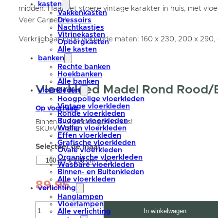
kasten
midden. Haal het stoere vintage karakter in huis, met vlo
Vakkenkasten
Veer Carpets!
Dressoirs
Nachtkastjes
Vitrinekasten
Verkrijgbaar in de volgende maten: 160 x 230, 200 x 290
Opbergkasten
Alle kasten
banken
Rechte banken
Hoekbanken
Alle banken
Vloerkleed Madel Rond Rood/
vloerkleden
Hoogpolige vloerkleden
Vintage vloerkleden
Op voorraad
Ronde vloerkleden
Budget vloerkleden
Binnen 1 - 3 werkdagen in huis!
Wollen vloerkleden
SKU:
VK-18112
Effen vloerkleden
Grafische vloerkleden
Ovale vloerkleden
Organische vloerkleden
Wasbare vloerkleden
Binnen- en Buitenkleden
Alle vloerkleden
89,95
verlichting
Hanglampen
Vloerkleed
Vloerlampen
In winkelwagen
Madel
Alle verlichting