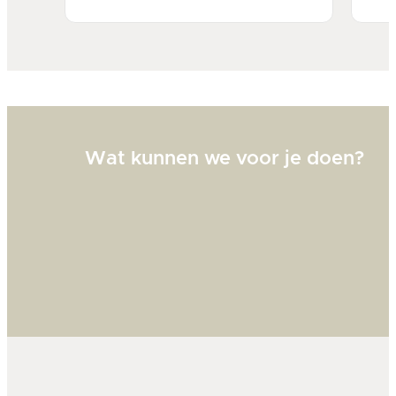
Bi
zw
goed
Wat kunnen we voor je doen?