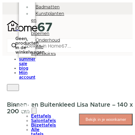
Deurmatten
Badmatten
Kunstplanten
en
-
0
bloemen
Geen
Onderhoud
producten
Alle
in de
winkelwagen.
accessoires
summer
sale
blog
Mijn
account
Binnen- en Buitenkleed Lisa Nature – 140 x
nieuw
200 cm
tafels
Eettafels
Bekijk in je woonkamer
Salontafels
Bijzettafels
Alle
tafels