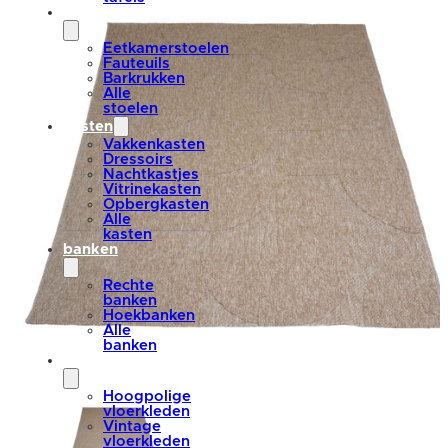
stoelen
Eetkamerstoelen
Fauteuils
Barkrukken
Alle
stoelen
kasten
Vakkenkasten
Dressoirs
Nachtkastjes
Vitrinekasten
Opbergkasten
Alle
kasten
banken
Rechte
banken
Hoekbanken
Alle
banken
vloerkleden
Hoogpolige
vloerkleden
Vintage
vloerkleden