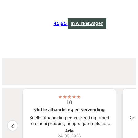
45,95
In winkelwagen
★
★
★
★
★
10
vlotte afhandeling en verzending
atste
Snelle afhandeling en verzending, goed
Goe
een
en mooi product, hoop er jaren plezier
, mooi
van te hebben.
S
Arie
ben
24-06-2026