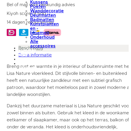
Kussens
140
Bel of mail voor deskundig advies
Poefen
x
Wanddecoratie
200
Kiyoh score: 9,5/10
Deurmatten
cm
Badmatten
aantal
14 dagen retourtermijn
Kunstplanten
en -
bloemen
Onderhoud
Alle
accessoires
Beschrijving
summer
sale
Extra informatie
blog
Mijn
Breng rust en warmte in je interieur of buitenruimte met het
account
Lisa Nature vloerkleed. Dit stijlvolle binnen- en buitenkleed
heeft een natuurlijke zandkleur met een subtiel grafisch
patroon, waardoor het moeiteloos past in zowel moderne al
landelijke woonstijlen.
Dankzij het duurzame materiaal is Lisa Nature geschikt voor
zowel binnen als buiten. Gebruik het kleed in de woonkamer
eetkamer of slaapkamer, maar ook op het terras, balkon of
onder de veranda. Het kleed is onderhoudsvriendelijk,