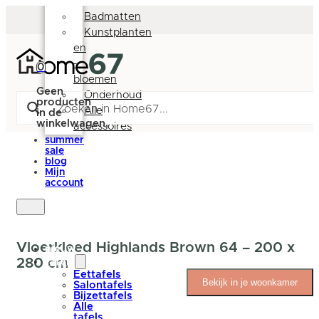
Deurmatten
Badmatten
Kunstplanten
en
-
0
bloemen
Geen
Onderhoud
producten
Alle
in de
winkelwagen.
accessoires
summer
sale
blog
Mijn
account
Vloerkleed Highlands Brown 64 – 200 x
nieuw
280 cm
tafels
Eettafels
Bekijk in je woonkamer
Salontafels
Bijzettafels
Alle
tafels