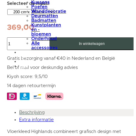
Kussens
Poefen
Wanddecoratie
Deurmatten
Badmatten
Kunstplanten
369,00
en -
bloemen
Onderhoud
Vloerkleed
Alle
Highlands
In winkelwagen
accessoires
Brown
summer
64
sale
-
Gratis bezorging vanaf €40 in Nederland en België
blog
200
Mijn
x
Bel of mail voor deskundig advies
account
280
cm
Kiyoh score: 9,5/10
aantal
14 dagen retourtermijn
Beschrijving
Extra informatie
Vloerkleed Highlands combineert grafisch design met