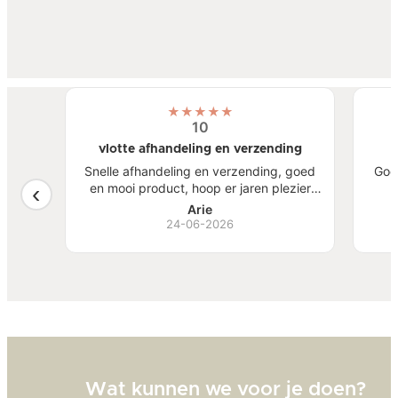
★
★
★
★
★
10
vlotte afhandeling en verzending
atste
Snelle afhandeling en verzending, goed
Goe
een
en mooi product, hoop er jaren plezier
, mooi
van te hebben.
S
Arie
ben
24-06-2026
Bi
zw
goed
Wat kunnen we voor je doen?