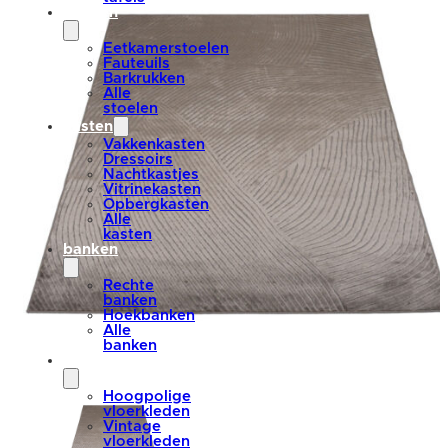
stoelen
Eetkamerstoelen
Fauteuils
Barkrukken
Alle
stoelen
kasten
Vakkenkasten
Dressoirs
Nachtkastjes
Vitrinekasten
Opbergkasten
Alle
kasten
banken
Rechte
banken
Hoekbanken
Alle
banken
vloerkleden
Hoogpolige
vloerkleden
Vintage
vloerkleden