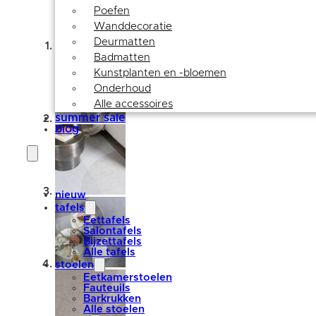
Poefen
Wanddecoratie
Deurmatten
Badmatten
Kunstplanten en -bloemen
Onderhoud
Alle accessoires
summer sale
blog
nieuw
tafels
Eettafels
Salontafels
Bijzettafels
Alle tafels
stoelen
Eetkamerstoelen
Fauteuils
Barkrukken
Alle stoelen