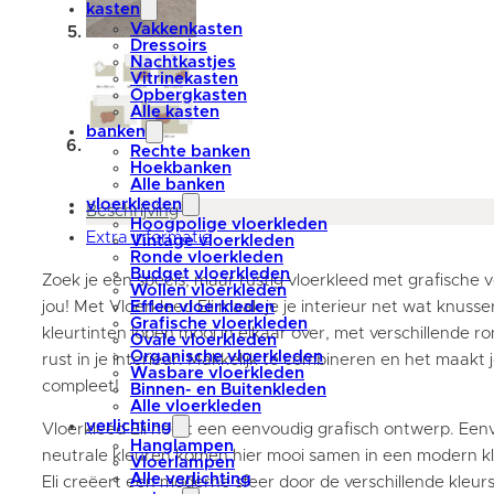
kasten
Vakkenkasten
Dressoirs
Nachtkastjes
Vitrinekasten
Opbergkasten
Alle kasten
banken
Rechte banken
Hoekbanken
Alle banken
vloerkleden
Beschrijving
Hoogpolige vloerkleden
Extra informatie
Vintage vloerkleden
Ronde vloerkleden
Budget vloerkleden
Zoek je een speels, maar rustig vloerkleed met grafische v
Wollen vloerkleden
jou! Met Vloerkleed Eli maak je je interieur net wat knusser
Effen vloerkleden
Grafische vloerkleden
kleurtinten lopen mooi in elkaar over, met verschillende r
Ovale vloerkleden
Organische vloerkleden
rust in je interieur. Makkelijk te combineren en het maak
Wasbare vloerkleden
compleet!
Binnen- en Buitenkleden
Alle vloerkleden
verlichting
Vloerkleed Eli heeft een eenvoudig grafisch ontwerp. Ee
Hanglampen
neutrale kleuren komen hier mooi samen in een modern kl
Vloerlampen
Alle verlichting
Eli creëert een moderne sfeer door de verschillende kleur