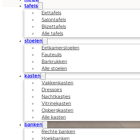
tafels
Eettafels
Salontafels
Bijzettafels
Alle tafels
stoelen
Eetkamerstoelen
Fauteuils
Barkrukken
Alle stoelen
kasten
Vakkenkasten
Dressoirs
Nachtkastjes
Vitrinekasten
Opbergkasten
Alle kasten
banken
Rechte banken
Hoekbanken