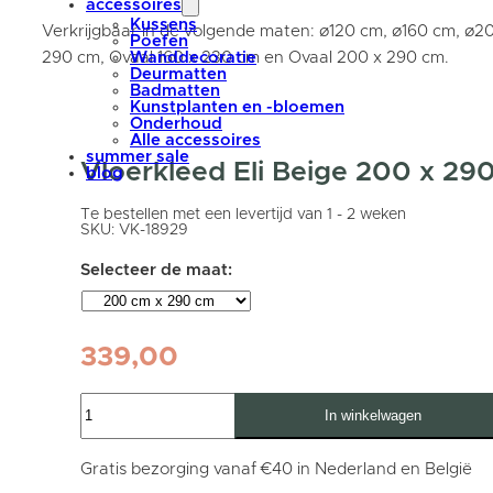
accessoires
Kussens
Verkrijgbaar in de volgende maten: ø120 cm, ø160 cm, ø2
Poefen
290 cm, Ovaal 160 x 230 cm en Ovaal 200 x 290 cm.
Wanddecoratie
Deurmatten
Badmatten
Kunstplanten en -bloemen
Onderhoud
Alle accessoires
summer sale
Vloerkleed Eli Beige 200 x 29
blog
Te bestellen met een levertijd van 1 - 2 weken
SKU:
VK-18929
339,00
Vloerkleed
In winkelwagen
Eli
Beige
200
x
Gratis bezorging vanaf €40 in Nederland en België
290