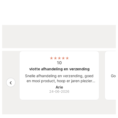
★
★
★
★
★
10
vlotte afhandeling en verzending
atste
Snelle afhandeling en verzending, goed
Goe
een
en mooi product, hoop er jaren plezier
, mooi
van te hebben.
S
Arie
ben
24-06-2026
Bi
zw
goed