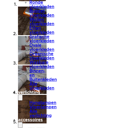
Ronde
vloerkleden
Budget
vloerkleden
Wollen
vloerkleden
Effen
vloerkleden
Grafische
vloerkleden
Ovale
vloerkleden
Organische
vloerkleden
Wasbare
vloerkleden
Binnen-
en
Buitenkleden
Alle
vloerkleden
verlichting
Hanglampen
Vloerlampen
Alle
verlichting
accessoires