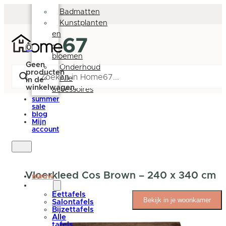
Deurmatten
Badmatten
Kunstplanten
en
-
0
bloemen
Geen
Onderhoud
producten
Alle
in de
winkelwagen.
accessoires
summer
sale
blog
Mijn
account
Vloerkleed Cos Brown – 240 x 340 cm
nieuw
tafels
Eettafels
Bekijk in je woonkamer
Salontafels
Bijzettafels
Alle
tafels