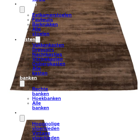
stoelen
Eetkamerstoelen
Fauteuils
Barkrukken
Alle
stoelen
kasten
Vakkenkasten
Dressoirs
Nachtkastjes
Vitrinekasten
Opbergkasten
Alle
kasten
banken
Rechte
banken
Hoekbanken
Alle
banken
vloerkleden
Hoogpolige
vloerkleden
Vintage
vloerkleden