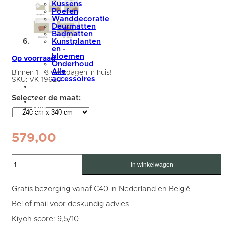
Kussens
Poefen
Wanddecoratie
Deurmatten
Badmatten
Kunstplanten
en -
bloemen
Op voorraad
Onderhoud
Alle
Binnen 1 - 3 werkdagen in huis!
accessoires
SKU:
VK-19620
summer
sale
blog
Mijn
account
579,00
Vloerkleed
Cos
In winkelwagen
Brown
-
240
Gratis bezorging vanaf €40 in Nederland en België
x
340
Bel of mail voor deskundig advies
cm
aantal
Kiyoh score: 9,5/10