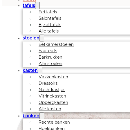
tafels
Eettafels
Salontafels
Bijzettafels
Alle tafels
stoelen
Eetkamerstoelen
Fauteuils
Barkrukken
Alle stoelen
kasten
Vakkenkasten
Dressoirs
Nachtkastjes
Vitrinekasten
Opbergkasten
Alle kasten
banken
Rechte banken
Hoekbanken