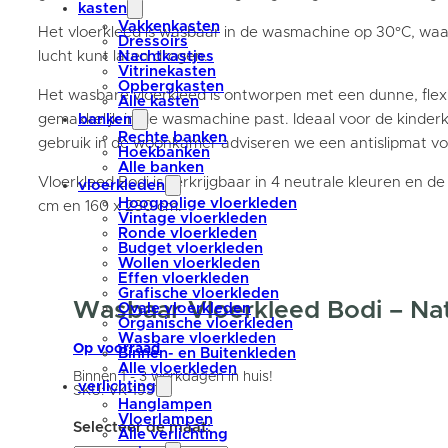
kasten
Vakkenkasten
Het vloerkleed is wasbaar in de wasmachine op 30°C, waa
Dressoirs
lucht kunt laten drogen.
Nachtkastjes
Vitrinekasten
Opbergkasten
Het wasbare vloerkleed is ontworpen met een dunne, flex
Alle kasten
gemakkelijk in de wasmachine past. Ideaal voor de kinde
banken
Rechte banken
gebruik in de woonkamer adviseren we een antislipmat voo
Hoekbanken
Alle banken
Vloerkleed Bodi is verkrijgbaar in 4 neutrale kleuren en 
vloerkleden
Hoogpolige vloerkleden
cm en 160 x 230 cm.
Vintage vloerkleden
Ronde vloerkleden
Budget vloerkleden
Wollen vloerkleden
Effen vloerkleden
Grafische vloerkleden
Wasbaar Vloerkleed Bodi – Na
Ovale vloerkleden
Organische vloerkleden
Wasbare vloerkleden
Op voorraad
Binnen- en Buitenkleden
Alle vloerkleden
Binnen 1 - 3 werkdagen in huis!
verlichting
SKU:
VK-19375
Hanglampen
Vloerlampen
Alle verlichting