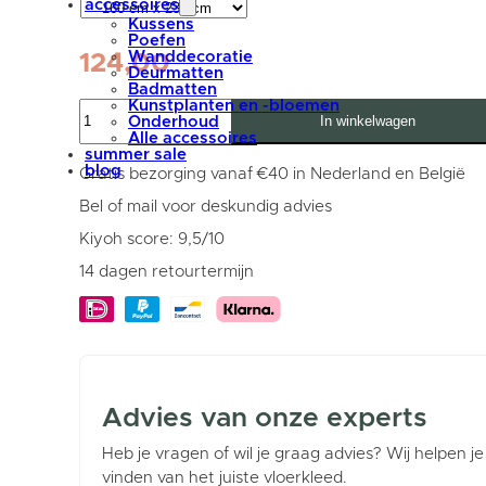
accessoires
Kussens
Poefen
Wanddecoratie
124,00
Deurmatten
Badmatten
Wasbaar
Kunstplanten en -bloemen
In winkelwagen
Vloerkleed
Onderhoud
Bodi
Alle accessoires
-
summer sale
Natural
blog
Gratis bezorging vanaf €40 in Nederland en België
160
x
Bel of mail voor deskundig advies
230
cm
Kiyoh score: 9,5/10
aantal
14 dagen retourtermijn
Advies van onze experts
Heb je vragen of wil je graag advies? Wij helpen je
vinden van het juiste vloerkleed.