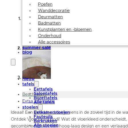
Poefen
Wanddecoratie
Deurmatten
Badmatten
Kunstplanten en -bloemen
Onderhoud
Alle accessoires
summer sale
blog
nieuw
tafels
Eettafels
Salontafels
Beschrijving
Bijzettafels
Extra informatie
Alle tafels
stoelen
Ideaal! Een vloerkleed dat je eens in de zoveel tijd in de
Eetkamerstoelen
Fauteuils
Ontdek Vloerkleed Bodi! Wat dit vloerkleed onderscheidt,
Barkrukken
Alle stoelen
gecombineerd met een hoog-laag design en een verlaagd