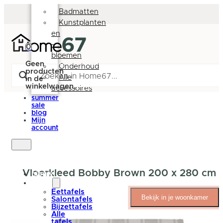
Deurmatten
Badmatten
Kunstplanten
en
-
0
bloemen
Geen
Onderhoud
producten
Alle
in de
winkelwagen.
accessoires
summer
sale
blog
Mijn
account
Vloerkleed Bobby Brown 200 x 280 cm
nieuw
tafels
Eettafels
Bekijk in je woonkamer
Salontafels
Bijzettafels
Alle
tafels