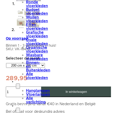
Ronde
vloerkleden
Budget
vloerkleden
Wollen
vloerkleden
Effen
vloerkleden
Grafische
vloerkleden
Op voorraad
Ovale
vloerkleden
Binnen 1 - 3 werkdagen in huis!
Organische
SKU:
VK-18495
vloerkleden
Wasbare
vloerkleden
Binnen-
en
Buitenkleden
Alle
289,95
vloerkleden
verlichting
Vloerkleed
Hanglampen
Bobby
In winkelwagen
Vloerlampen
Brown
Alle
200
verlichting
x
Gratis bezorging vanaf €40 in Nederland en België
accessoires
280
cm
Bel of mail voor deskundig advies