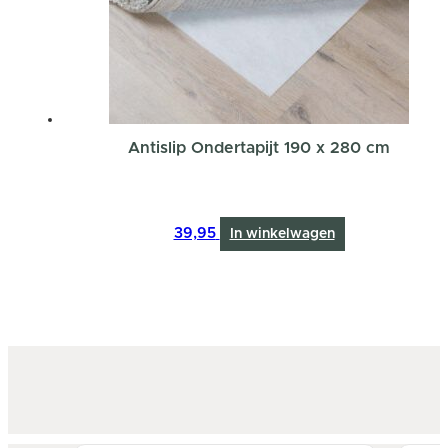
Antislip Ondertapijt 190 x 280 cm
39,95
In winkelwagen