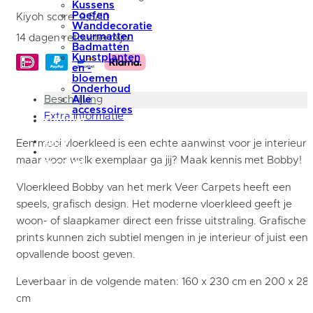
aantal
Kussens
Poefen
Kiyoh score: 9,5/10
Wanddecoratie
Deurmatten
14 dagen retourtermijn
Badmatten
Kunstplanten
en -
bloemen
Onderhoud
Beschrijving
Alle
accessoires
Extra informatie
summer
sale
blog
Een mooi vloerkleed is een echte aanwinst voor je interieur,
Mijn
maar voor welk exemplaar ga jij? Maak kennis met Bobby!
account
Vloerkleed Bobby van het merk Veer Carpets heeft een
speels, grafisch design. Het moderne vloerkleed geeft je
woon- of slaapkamer direct een frisse uitstraling. Grafische
prints kunnen zich subtiel mengen in je interieur of juist een
opvallende boost geven.
Leverbaar in de volgende maten: 160 x 230 cm en 200 x 28
cm