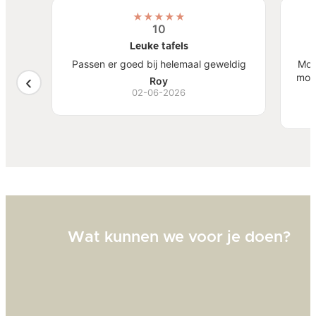
★
★
★
★
★
10
Leuke tafels
t
Passen er goed bij helemaal geweldig
Mooi
mooi
Roy
02-06-2026
Wat kunnen we voor je doen?