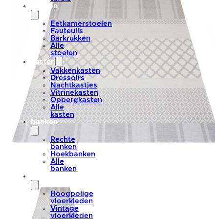
stoelen
Eetkamerstoelen
Fauteuils
Barkrukken
Alle
stoelen
kasten
Vakkenkasten
Dressoirs
Nachtkastjes
Vitrinekasten
Opbergkasten
Alle
kasten
banken
Rechte
banken
Hoekbanken
Alle
banken
vloerkleden
Hoogpolige
vloerkleden
Vintage
vloerkleden