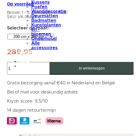
Kussens
Op voorraad
Poefen
Wanddecoratie
Binnen 1 - 3 werkdagen in huis!
Deurmatten
SKU:
VK-18497
Badmatten
Kunstplanten
en -
bloemen
Onderhoud
Alle
accessoires
289,95
summer
sale
blog
Vloerkleed
Mijn
Beb
In winkelwagen
account
200
x
280
Gratis bezorging vanaf €40 in Nederland en België
cm
aantal
Bel of mail voor deskundig advies
Kiyoh score: 9,5/10
14 dagen retourtermijn