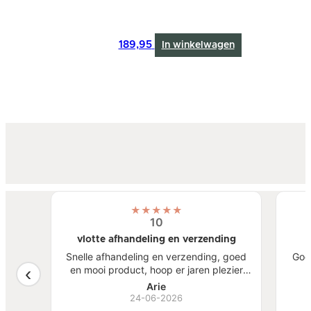
189,95
In winkelwagen
★
★
★
★
★
10
vlotte afhandeling en verzending
atste
Snelle afhandeling en verzending, goed
Goe
een
en mooi product, hoop er jaren plezier
, mooi
van te hebben.
S
Arie
ben
24-06-2026