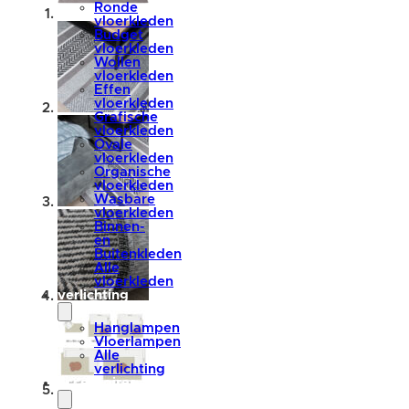
Ronde
vloerkleden
Budget
vloerkleden
Wollen
vloerkleden
Effen
vloerkleden
Grafische
vloerkleden
Ovale
vloerkleden
Organische
vloerkleden
Wasbare
vloerkleden
Binnen-
en
Buitenkleden
Alle
vloerkleden
verlichting
Hanglampen
Vloerlampen
Alle
verlichting
accessoires