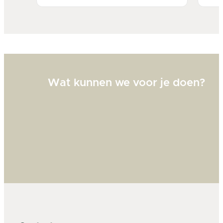
Bi
zw
goed
Wat kunnen we voor je doen?