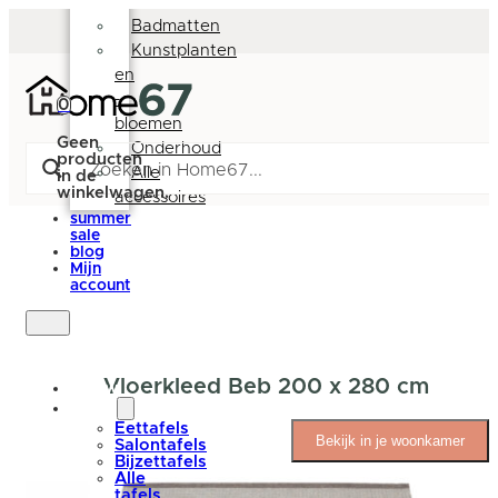
Deurmatten
Badmatten
Kunstplanten
en
-
0
bloemen
Geen
Onderhoud
producten
Alle
in de
winkelwagen.
accessoires
summer
sale
blog
Mijn
account
Vloerkleed Beb 200 x 280 cm
nieuw
tafels
Eettafels
Bekijk in je woonkamer
Salontafels
Bijzettafels
Alle
tafels