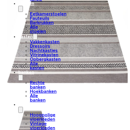
stoelen
Eetkamerstoelen
Fauteuils
Barkrukken
Alle
stoelen
kasten
Vakkenkasten
Dressoirs
Nachtkastjes
Vitrinekasten
Opbergkasten
Alle
kasten
banken
Rechte
banken
Hoekbanken
Alle
banken
vloerkleden
Hoogpolige
vloerkleden
Vintage
vloerkleden