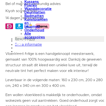
Kussens
230
Bel of mail voor deskundig advies
Poefen
cm
Wanddecoratie
aantal
Kiyoh score: 9,5/10
Deurmatten
Badmatten
14 dagen retourtermijn
Kunstplanten
en -
bloemen
Onderhoud
Alle
accessoires
Beschrijving
summer
sale
Extra informatie
blog
Mijn
Vloerkleed Adige is een handgeknoopt meesterwerk,
account
gemaakt van 100% hoogwaardig wol. Dankzij de geweven
structuur straalt dit kleed een unieke luxe uit, terwijl de
neutrale tint het perfect maken voor elk interieur!
Leverbaar in de volgende maten: 160 x 230 cm, 200 x 280
cm, 240 x 340 cm en 300 x 400 cm.
Een wollen vloerkleed is makkelijk te onderhouden, omdat
wolvezels geen vuil aantrekken. Goed onderhoud zorgt voo