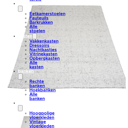
stoelen
Eetkamerstoelen
Fauteuils
Barkrukken
Alle
stoelen
kasten
Vakkenkasten
Dressoirs
Nachtkastjes
Vitrinekasten
Opbergkasten
Alle
kasten
banken
Rechte
banken
Hoekbanken
Alle
banken
vloerkleden
Hoogpolige
vloerkleden
Vintage
vloerkleden