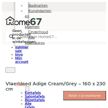
Deurmatten
Badmatten
Kunstplanten
en
-
0
bloemen
Geen
Onderhoud
producten
Alle
in de
winkelwagen.
accessoires
summer
sale
blog
Mijn
account
Vloerkleed Adige Cream/Grey – 160 x 230
nieuw
cm
tafels
Eettafels
Bekijk in je woonkamer
Salontafels
Bijzettafels
Alle
tafels