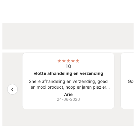
★
★
★
★
★
10
vlotte afhandeling en verzending
atste
Snelle afhandeling en verzending, goed
Goe
een
en mooi product, hoop er jaren plezier
, mooi
van te hebben.
S
Arie
ben
24-06-2026
Bi
zw
goed