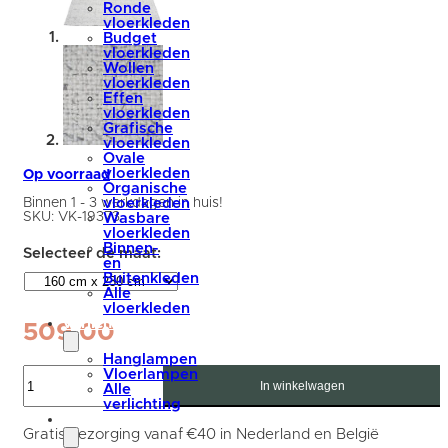
Ronde
vloerkleden
Budget
vloerkleden
Wollen
vloerkleden
Effen
vloerkleden
Grafische
vloerkleden
Ovale
vloerkleden
Op voorraad
Organische
Binnen 1 - 3 werkdagen in huis!
vloerkleden
SKU:
VK-19373
Wasbare
vloerkleden
Binnen-
en
Buitenkleden
Alle
vloerkleden
verlichting
509,00
Hanglampen
Vloerkleed
Vloerlampen
Adige
In winkelwagen
Alle
Cream/Grey
verlichting
-
accessoires
160
Gratis bezorging vanaf €40 in Nederland en België
x