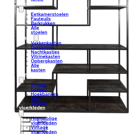
stoelen
Eetkamerstoelen
Fauteuils
Barkrukken
Alle
stoelen
kasten
Vakkenkasten
Dressoirs
Nachtkastjes
Vitrinekasten
Opbergkasten
Alle
kasten
banken
Rechte
banken
Hoekbanken
Alle
banken
vloerkleden
Hoogpolige
vloerkleden
Vintage
vloerkleden