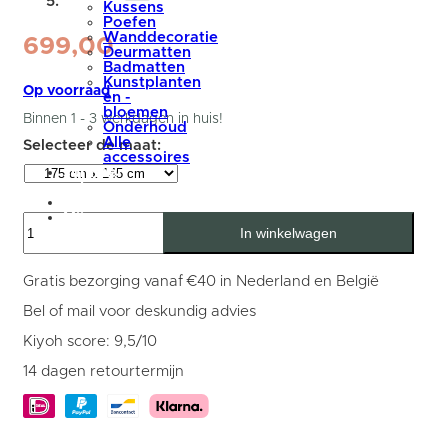
Kussens
Poefen
Wanddecoratie
699,00
Deurmatten
Badmatten
Kunstplanten
Op voorraad
en -
bloemen
Binnen 1 - 3 werkdagen in huis!
Onderhoud
Alle
accessoires
summer
sale
blog
Mijn
Vakkenkast
account
In winkelwagen
Huub
Zwart
Mangohout
175
Gratis bezorging vanaf €40 in Nederland en België
x
145
Bel of mail voor deskundig advies
cm
-
Kiyoh score: 9,5/10
Roomdivider
aantal
14 dagen retourtermijn