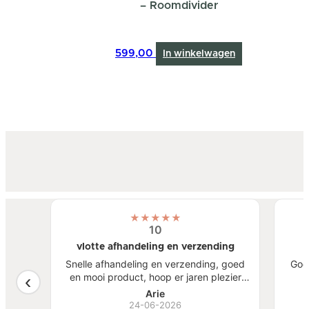
– Roomdivider
599,00
In winkelwagen
★
★
★
★
★
10
vlotte afhandeling en verzending
atste
Snelle afhandeling en verzending, goed
Goe
een
en mooi product, hoop er jaren plezier
, mooi
van te hebben.
S
Arie
ben
24-06-2026