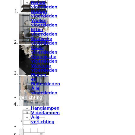
Ronde
vloerkleden
Budget
vloerkleden
Wollen
vloerkleden
Effen
vloerkleden
Grafische
vloerkleden
Ovale
vloerkleden
Organische
vloerkleden
Wasbare
vloerkleden
Binnen-
en
Buitenkleden
Alle
vloerkleden
verlichting
Hanglampen
Vloerlampen
Alle
verlichting
accessoires