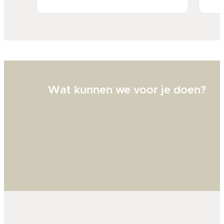
Bi
zw
goed
Wat kunnen we voor je doen?