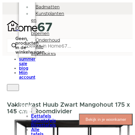
Deurmatten
Badmatten
Kunstplanten
en
-
0
bloemen
Geen
Onderhoud
producten
Alle
in de
winkelwagen.
accessoires
summer
sale
blog
Mijn
account
Vakkenkast Huub Zwart Mangohout 175 x
nieuw
145 cm – Roomdivider
tafels
Eettafels
Bekijk in je woonkamer
Salontafels
Bijzettafels
Alle
tafels