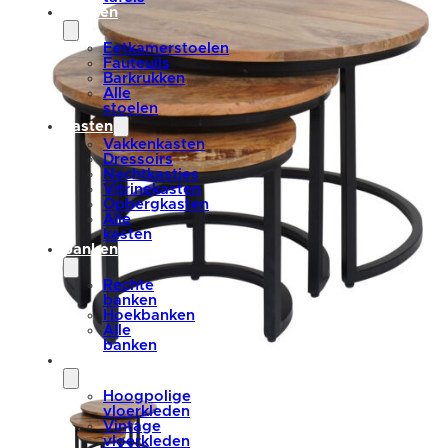
stoelen
Eetkamerstoelen
Fauteuils
Barkrukken
Alle
stoelen
kasten
Vakkenkasten
Dressoirs
Nachtkastjes
Vitrinekasten
Opbergkasten
Alle
kasten
banken
Rechte
banken
Hoekbanken
Alle
banken
vloerkleden
Hoogpolige
vloerkleden
Vintage
vloerkleden