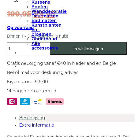
Kussens
Poefen
Wanddecoratie
Oorspronkelijke
Huidige
199,95
99,95
Deurmatten
prijs
prijs
Badmatten
Kunstplanten
was:
is:
Op voorraad
en -
bloemen
199,95.
99,95.
Binnen 1 - 3 werkdagen in huis!
Onderhoud
Alle
Salontafel
accessoires
In winkelwagen
Set
summer
van
sale
3
blog
-
Gratis bezorging vanaf €40 in Nederland en België
Mijn
Industriële
account
Salontafelset
Bel of mail voor deskundig advies
Erjan
-
Kiyoh score: 9,5/10
Mangohout
aantal
14 dagen retourtermijn
Beschrijving
Extra informatie