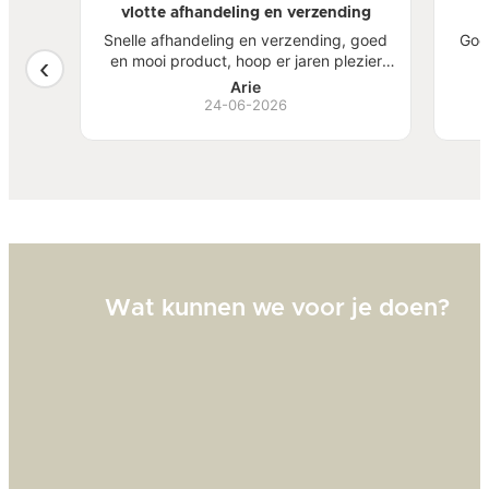
vlotte afhandeling en verzending
atste
Snelle afhandeling en verzending, goed
Goe
een
en mooi product, hoop er jaren plezier
, mooi
van te hebben.
S
Arie
ben
24-06-2026
Bi
zw
goed
Wat kunnen we voor je doen?