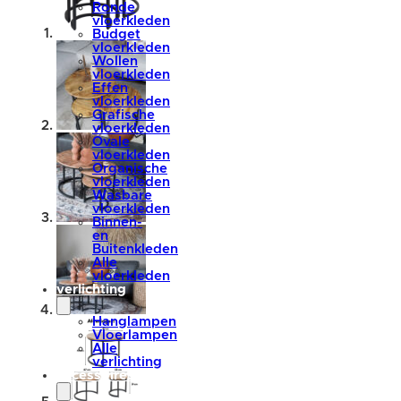
Ronde
vloerkleden
Budget
vloerkleden
Wollen
vloerkleden
Effen
vloerkleden
Grafische
vloerkleden
Ovale
vloerkleden
Organische
vloerkleden
Wasbare
vloerkleden
Binnen-
en
Buitenkleden
Alle
vloerkleden
verlichting
Hanglampen
Vloerlampen
Alle
verlichting
accessoires