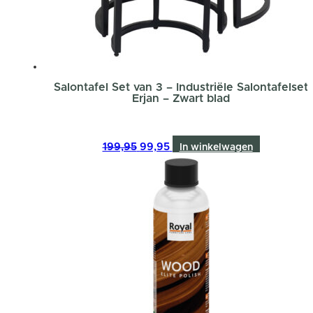
Salontafel Set van 3 – Industriële Salontafelset
Erjan – Zwart blad
Oorspronkelijke
Huidige
199,95
99,95
In winkelwagen
prijs
prijs
was:
is:
199,95.
99,95.