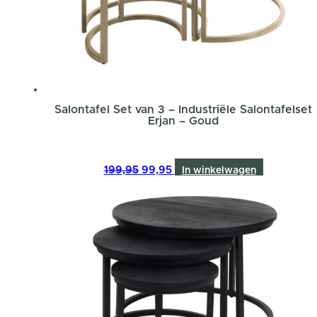
Salontafel Set van 3 – Industriële Salontafelset
Erjan – Goud
Oorspronkelijke
Huidige
199,95
99,95
In winkelwagen
prijs
prijs
was:
is:
199,95.
99,95.