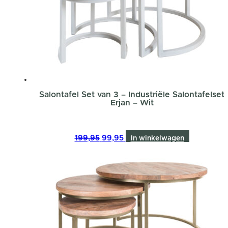
Salontafel Set van 3 – Industriële Salontafelset
Erjan – Wit
Oorspronkelijke
Huidige
199,95
99,95
In winkelwagen
prijs
prijs
was:
is:
199,95.
99,95.