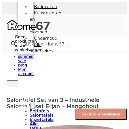
Deurmatten
Badmatten
Kunstplanten
en
-
0
bloemen
Geen
Onderhoud
producten
Alle
in de
winkelwagen.
accessoires
summer
sale
blog
Mijn
account
Salontafel Set van 3 – Industriële
nieuw
Salontafelset Erjan – Mangohout
tafels
Eettafels
Bekijk in je woonkamer
Salontafels
Bijzettafels
Alle
tafels