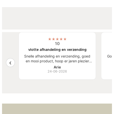
★
★
★
★
★
10
vlotte afhandeling en verzending
atste
Snelle afhandeling en verzending, goed
Goe
een
en mooi product, hoop er jaren plezier
, mooi
van te hebben.
S
Arie
ben
24-06-2026
Bi
zw
goed