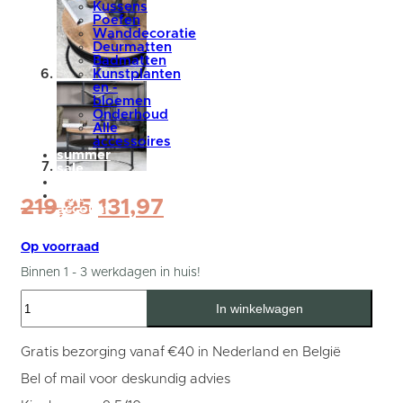
Kussens
Poefen
Wanddecoratie
Deurmatten
Badmatten
Kunstplanten
en -
bloemen
Onderhoud
Alle
accessoires
summer
sale
blog
Mijn
Oorspronkelijke
Huidige
219,95
131,97
account
prijs
prijs
was:
is:
Op voorraad
219,95.
131,97.
Binnen 1 - 3 werkdagen in huis!
Salontafel
In winkelwagen
Delhi
Rond
43
x
Gratis bezorging vanaf €40 in Nederland en België
ø70
cm
Bel of mail voor deskundig advies
aantal