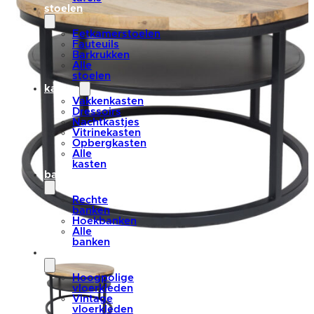
stoelen
Eetkamerstoelen
Fauteuils
Barkrukken
Alle
stoelen
kasten
Vakkenkasten
Dressoirs
Nachtkastjes
Vitrinekasten
Opbergkasten
Alle
kasten
banken
Rechte
banken
Hoekbanken
Alle
banken
vloerkleden
Hoogpolige
vloerkleden
Vintage
vloerkleden