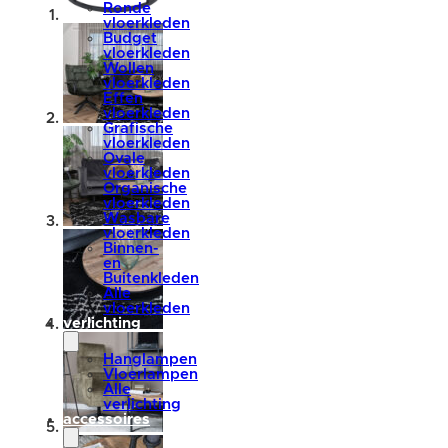
Ronde
vloerkleden
Budget
vloerkleden
Wollen
vloerkleden
Effen
vloerkleden
Grafische
vloerkleden
Ovale
vloerkleden
Organische
vloerkleden
Wasbare
vloerkleden
Binnen-
en
Buitenkleden
Alle
vloerkleden
verlichting
Hanglampen
Vloerlampen
Alle
verlichting
accessoires