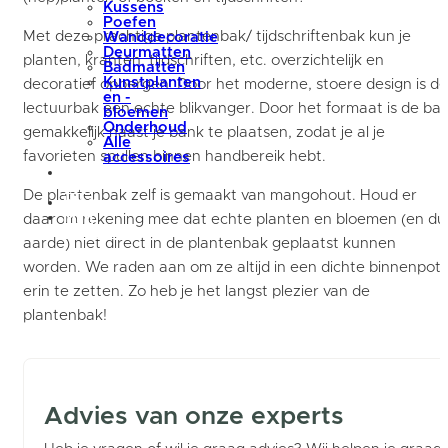
Kussens
Poefen
Met deze prachtige plantenbak/ tijdschriftenbak kun je
Wanddecoratie
Deurmatten
planten, kranten, tijdschriften, etc. overzichtelijk en
Badmatten
Kunstplanten
decoratief opbergen. Door het moderne, stoere design is de
en -
lectuurbak een echte blikvanger. Door het formaat is de ba
bloemen
Onderhoud
gemakkelijk naast je bank te plaatsen, zodat je al je
Alle
favorieten spullen binnen handbereik hebt.
accessoires
summer
sale
De plantenbak zelf is gemaakt van mangohout. Houd er
blog
Mijn
daarom rekening mee dat echte planten en bloemen (en du
account
aarde) niet direct in de plantenbak geplaatst kunnen
worden. We raden aan om ze altijd in een dichte binnenpot
erin te zetten. Zo heb je het langst plezier van de
plantenbak!
Advies van onze experts