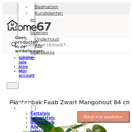
Deurmatten
Badmatten
Kunstplanten
en
-
0
bloemen
Geen
Onderhoud
producten
Alle
in de
winkelwagen.
accessoires
summer
sale
blog
Mijn
account
Plantenbak Faab Zwart Mangohout 84 cm
nieuw
tafels
Eettafels
Bekijk in je woonkamer
Salontafels
Bijzettafels
Alle
tafels