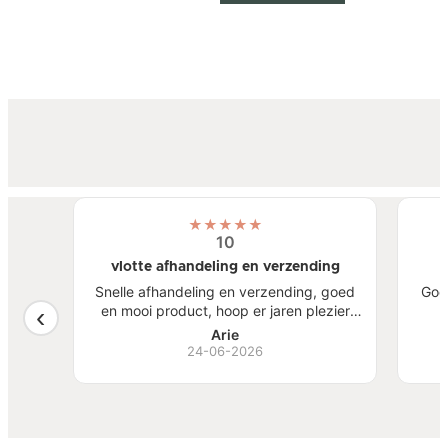
★
★
★
★
★
10
vlotte afhandeling en verzending
atste
Snelle afhandeling en verzending, goed
Goe
een
en mooi product, hoop er jaren plezier
, mooi
van te hebben.
S
Arie
ben
24-06-2026
Bi
zw
goed