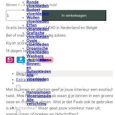
Ronde
Binnen 1 - 3 werkdagen in huis!
vloerkleden
Budget
Plantenbak
vloerkleden
In winkelwagen
Faab
Wollen
Zwart
vloerkleden
Mangohout
Effen
84
Gratis bezorging vanaf €40 in Nederland en België
vloerkleden
cm
Grafische
aantal
Bel of mail voor deskundig advies
vloerkleden
Ovale
Kiyoh score: 9,5/10
vloerkleden
Organische
14 dagen retourtermijn
vloerkleden
Wasbare
vloerkleden
Binnen-
en
Buitenkleden
Beschrijving
Alle
vloerkleden
Extra informatie
verlichting
Met bloemen en planten geef je jouw interieur een exotisch
Hanglampen
twist. Met Plantenbak Faab waan jij je binnen in een groene
Vloerlampen
Alle
oase en tropische sferen. Wist je dat Faab ook te gebruiken
verlichting
accessoires
is als lectuurbak? Waar gaat jouw voorkeur naar uit,
(nep)planten of boeken en tijdschriften?