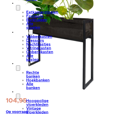
stoelen
Eetkamerstoelen
Fauteuils
Barkrukken
Alle
stoelen
kasten
Vakkenkasten
Dressoirs
Nachtkastjes
Vitrinekasten
Opbergkasten
Alle
kasten
banken
Rechte
banken
Hoekbanken
Alle
banken
vloerkleden
104,95
Hoogpolige
vloerkleden
Vintage
Op voorraad
vloerkleden