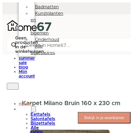
Deurmatten
Badmatten
Kunstplanten
en
-
0
bloemen
Geen
Onderhoud
producten
Alle
in de
winkelwagen.
accessoires
summer
sale
blog
Mijn
account
Karpet Milano Bruin 160 x 230 cm
nieuw
tafels
Eettafels
Bekijk in je woonkamer
Salontafels
Bijzettafels
Alle
tafels