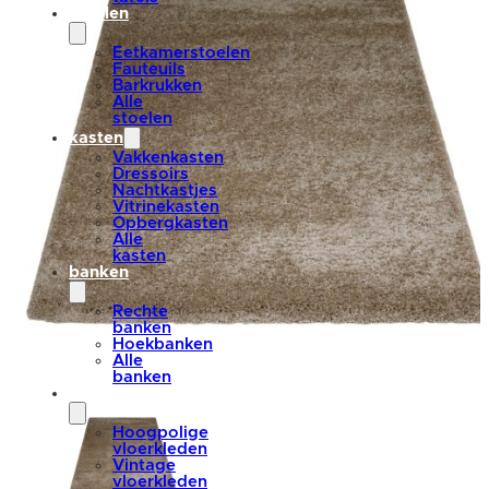
stoelen
Eetkamerstoelen
Fauteuils
Barkrukken
Alle
stoelen
kasten
Vakkenkasten
Dressoirs
Nachtkastjes
Vitrinekasten
Opbergkasten
Alle
kasten
banken
Rechte
banken
Hoekbanken
Alle
banken
vloerkleden
Hoogpolige
vloerkleden
Vintage
vloerkleden