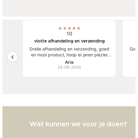
★
★
★
★
★
10
vlotte afhandeling en verzending
atste
Snelle afhandeling en verzending, goed
Goe
een
en mooi product, hoop er jaren plezier
, mooi
van te hebben.
S
Arie
ben
24-06-2026
Bi
zw
goed
Wat kunnen we voor je doen?