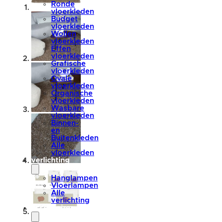
Ronde
vloerkleden
Budget
vloerkleden
Wollen
vloerkleden
Effen
vloerkleden
Grafische
vloerkleden
Ovale
vloerkleden
Organische
vloerkleden
Wasbare
vloerkleden
Binnen-
en
Buitenkleden
Alle
vloerkleden
verlichting
Hanglampen
Vloerlampen
Alle
verlichting
accessoires