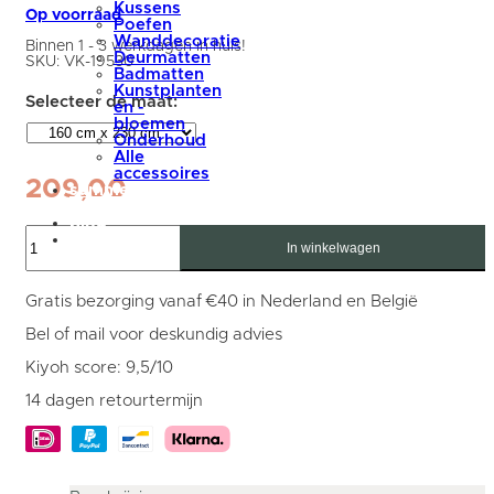
Kussens
Op voorraad
Poefen
Wanddecoratie
Binnen 1 - 3 werkdagen in huis!
Deurmatten
SKU:
VK-19530
Badmatten
Kunstplanten
en -
bloemen
Onderhoud
Alle
accessoires
209,00
summer
sale
blog
Karpet
Mijn
Milano
In winkelwagen
account
Bruin
160
x
Gratis bezorging vanaf €40 in Nederland en België
230
cm
Bel of mail voor deskundig advies
aantal
Kiyoh score: 9,5/10
14 dagen retourtermijn