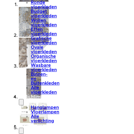
Ronde
vloerkleden
Budget
vloerkleden
Wollen
vloerkleden
Effen
vloerkleden
Grafische
vloerkleden
Ovale
vloerkleden
Organische
vloerkleden
Wasbare
vloerkleden
Binnen-
en
Buitenkleden
Alle
vloerkleden
verlichting
Hanglampen
Vloerlampen
Alle
verlichting
accessoires