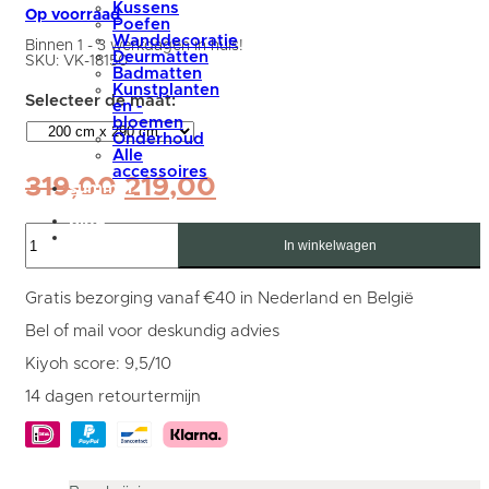
Kussens
Op voorraad
Poefen
Wanddecoratie
Binnen 1 - 3 werkdagen in huis!
Deurmatten
SKU:
VK-18150
Badmatten
Kunstplanten
en -
bloemen
Onderhoud
Alle
accessoires
Oorspronkelijke
Huidige
319,00
219,00
summer
sale
prijs
prijs
blog
Karpet
was:
is:
Mijn
Lemon
In winkelwagen
account
Grey
319,00.
219,00.
4012
-
Gratis bezorging vanaf €40 in Nederland en België
200
x
Bel of mail voor deskundig advies
290
cm
Kiyoh score: 9,5/10
aantal
14 dagen retourtermijn