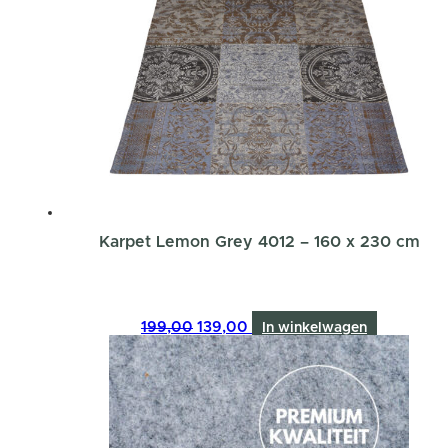
Karpet Lemon Grey 4012 – 160 x 230 cm
Oorspronkelijke
Huidige
199,00
139,00
In winkelwagen
prijs
prijs
was:
is:
199,00.
139,00.