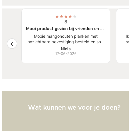
★
★
★
★
★
8
Mooi product gezien bij vrienden en nu
zelf gekocht
n was
Mooie mangohouten planken met
Ik
 ook
onzichtbare bevestiging besteld en snel
sal
geleverd gekregen. Prima voor elkaar zo!
zoal
Niels
woon
17-06-2026
de 
gemo
Wat kunnen we voor je doen?