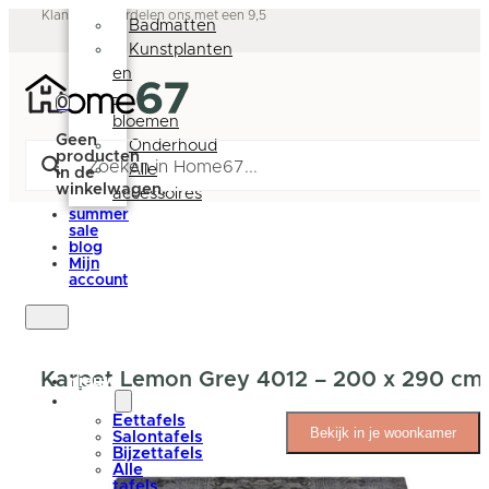
Deurmatten
Klanten beoordelen ons met een 9,5
Badmatten
Kunstplanten
en
-
0
bloemen
Geen
Onderhoud
producten
Alle
in de
winkelwagen.
accessoires
summer
sale
blog
Mijn
account
Karpet Lemon Grey 4012 – 200 x 290 cm
nieuw
tafels
Eettafels
Bekijk in je woonkamer
Salontafels
Bijzettafels
Alle
tafels