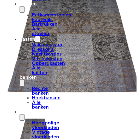
stoelen
Eetkamerstoelen
Fauteuils
Barkrukken
Alle
stoelen
kasten
Vakkenkasten
Dressoirs
Nachtkastjes
Vitrinekasten
Opbergkasten
Alle
kasten
banken
Rechte
banken
Hoekbanken
Alle
banken
vloerkleden
Hoogpolige
vloerkleden
Vintage
vloerkleden