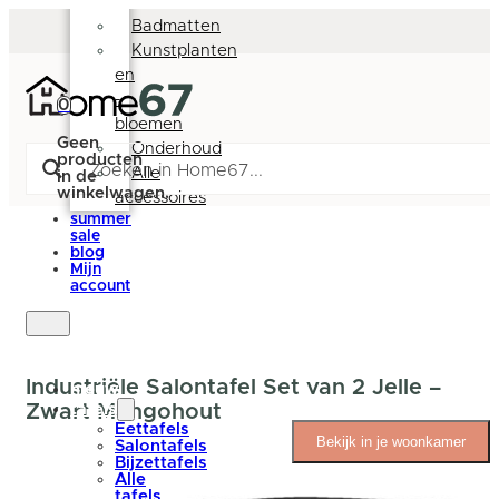
Deurmatten
Badmatten
Kunstplanten
en
-
0
bloemen
Geen
Onderhoud
producten
Alle
in de
winkelwagen.
accessoires
summer
sale
blog
Mijn
account
Industriële Salontafel Set van 2 Jelle –
nieuw
Zwart Mangohout
tafels
Eettafels
Bekijk in je woonkamer
Salontafels
Bijzettafels
Alle
tafels