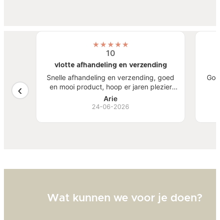
★
★
★
★
★
10
vlotte afhandeling en verzending
atste
Snelle afhandeling en verzending, goed
Goe
een
en mooi product, hoop er jaren plezier
, mooi
van te hebben.
S
Arie
ben
24-06-2026
Bi
zw
goed
Wat kunnen we voor je doen?