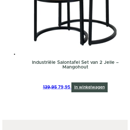
Industriële Salontafel Set van 2 Jelle –
Mangohout
Oorspronkelijke
Huidige
139,95
79,95
In winkelwagen
prijs
prijs
was:
is:
139,95.
79,95.