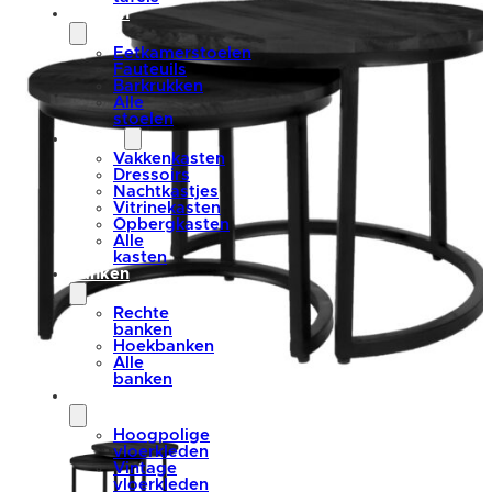
stoelen
Eetkamerstoelen
Fauteuils
Barkrukken
Alle
stoelen
kasten
Vakkenkasten
Dressoirs
Nachtkastjes
Vitrinekasten
Opbergkasten
Alle
kasten
banken
Rechte
banken
Hoekbanken
Alle
banken
vloerkleden
Hoogpolige
vloerkleden
Vintage
vloerkleden