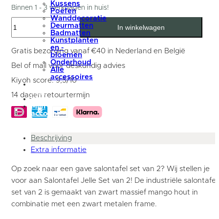
Kussens
139,95.
79,95.
Binnen 1 - 3 werkdagen in huis!
Poefen
Wanddecoratie
Industriële
Deurmatten
In winkelwagen
Salontafel
Badmatten
Set
Kunstplanten
van
en -
2
Gratis bezorging vanaf €40 in Nederland en België
bloemen
Jelle
Onderhoud
-
Bel of mail voor deskundig advies
Alle
Zwart
accessoires
Mangohout
Kiyoh score: 9,5/10
summer
aantal
sale
14 dagen retourtermijn
blog
Mijn
account
Beschrijving
Extra informatie
Op zoek naar een gave salontafel set van 2? Wij stellen je
voor aan Salontafel Jelle Set van 2! De industriële salontafel
set van 2 is gemaakt van zwart massief mango hout in
combinatie met een zwart metalen frame.