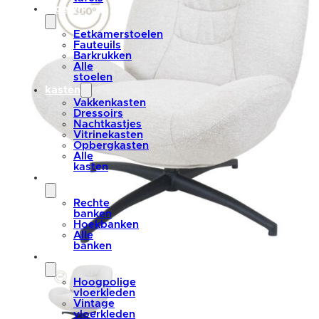
stoelen
Eetkamerstoelen
Fauteuils
Barkrukken
Alle
stoelen
kasten
Vakkenkasten
Dressoirs
Nachtkastjes
Vitrinekasten
Opbergkasten
Alle
kasten
banken
Rechte
banken
Hoekbanken
Alle
banken
vloerkleden
Hoogpolige
vloerkleden
Vintage
vloerkleden