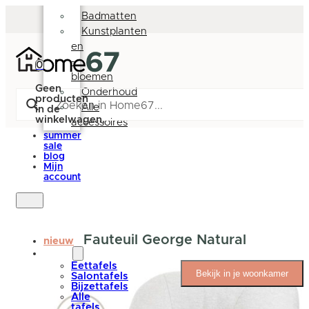
Deurmatten
Badmatten
Kunstplanten
en
-
0
bloemen
Geen
Onderhoud
producten
Alle
in de
winkelwagen.
accessoires
summer
sale
blog
Mijn
account
Fauteuil George Natural
nieuw
tafels
Eettafels
Bekijk in je woonkamer
Salontafels
Bijzettafels
Alle
tafels