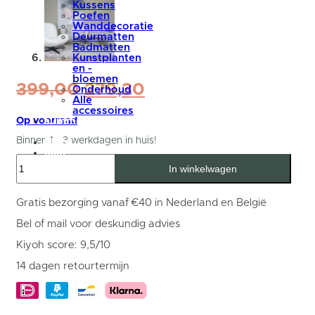
Kussens
Poefen
Wanddecoratie
Deurmatten
Badmatten
Kunstplanten
en -
bloemen
Oorspronkelijke
Huidige
399,00
279,30
Onderhoud
Alle
prijs
prijs
accessoires
was:
is:
Op voorraad
summer
sale
399,00.
279,30.
Binnen 1 - 3 werkdagen in huis!
blog
Mijn
Fauteuil
account
In winkelwagen
George
Natural
aantal
Gratis bezorging vanaf €40 in Nederland en België
Bel of mail voor deskundig advies
Kiyoh score: 9,5/10
14 dagen retourtermijn