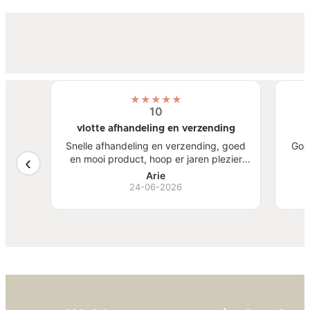
★
★
★
★
★
10
vlotte afhandeling en verzending
atste
Snelle afhandeling en verzending, goed
Goe
een
en mooi product, hoop er jaren plezier
, mooi
van te hebben.
S
Arie
ben
24-06-2026
Bi
zw
goed