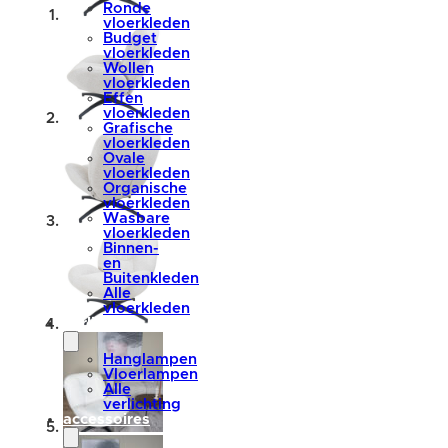
Ronde
vloerkleden
Budget
vloerkleden
Wollen
vloerkleden
Effen
vloerkleden
Grafische
vloerkleden
Ovale
vloerkleden
Organische
vloerkleden
Wasbare
vloerkleden
Binnen-
en
Buitenkleden
Alle
vloerkleden
verlichting
Hanglampen
Vloerlampen
Alle
verlichting
accessoires