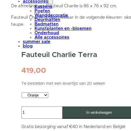
accessoires
De afmeting van Fauteuil Charlie is 86 x 76 x 92 cm.
Kussens
Poefen
Wanddecoratie
Fauteuil Charlie is beschikbaar in de volgende kleuren: oke
Deurmatten
Badmatten
taupe.
Kunstplanten en -bloemen
Onderhoud
Alle accessoires
summer sale
blog
Fauteuil Charlie Terra
419,00
Te bestellen met een levertijd van 20 weken
Fauteuil
In winkelwagen
Charlie
Terra
aantal
Gratis bezorging vanaf €40 in Nederland en België