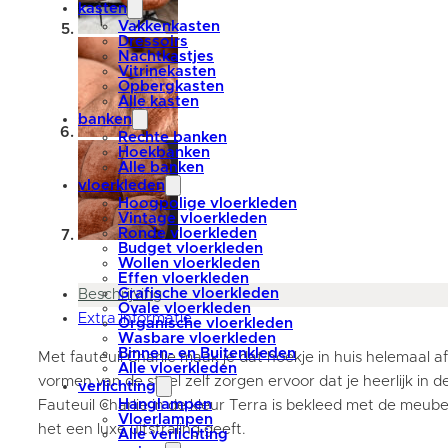
kasten
Vakkenkasten
Dressoirs
Nachtkastjes
Vitrinekasten
Opbergkasten
Alle kasten
banken
Rechte banken
Hoekbanken
Alle banken
vloerkleden
Hoogpolige vloerkleden
Vintage vloerkleden
Ronde vloerkleden
Budget vloerkleden
Wollen vloerkleden
Effen vloerkleden
Grafische vloerkleden
Beschrijving
Ovale vloerkleden
Extra informatie
Organische vloerkleden
Wasbare vloerkleden
Binnen- en Buitenkleden
Met fauteuil Charlie maak je dat hoekje in huis helemaal af
Alle vloerkleden
vormen van de stoel zelf zorgen ervoor dat je heerlijk in 
verlichting
Hanglampen
Fauteuil Charlie in de kleur Terra is bekleed met de meub
Vloerlampen
het een luxe uitstraling geeft.
Alle verlichting