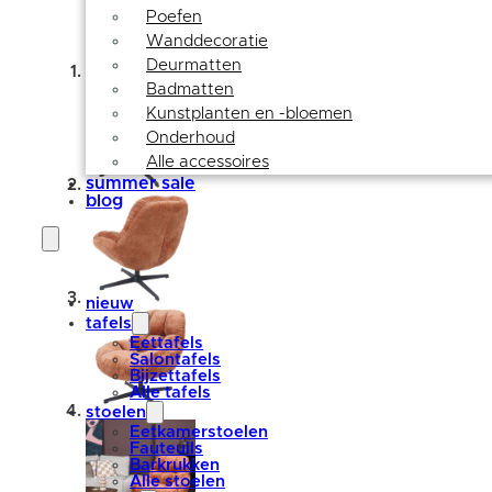
Poefen
Wanddecoratie
Deurmatten
Badmatten
Kunstplanten en -bloemen
Onderhoud
Alle accessoires
summer sale
blog
nieuw
tafels
Eettafels
Salontafels
Bijzettafels
Alle tafels
stoelen
Eetkamerstoelen
Fauteuils
Barkrukken
Alle stoelen