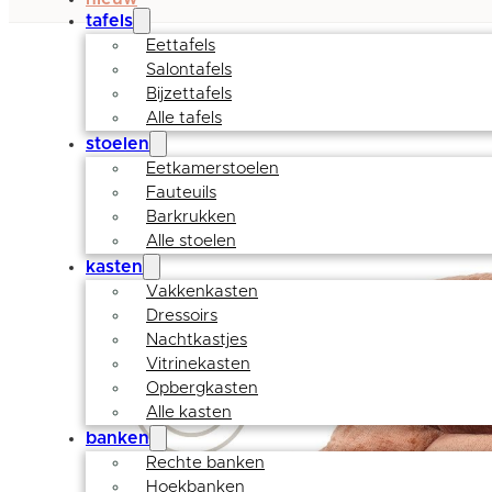
tafels
Eettafels
Salontafels
Bijzettafels
Alle tafels
stoelen
Eetkamerstoelen
Fauteuils
Barkrukken
Alle stoelen
kasten
Vakkenkasten
Dressoirs
Nachtkastjes
Vitrinekasten
Opbergkasten
Alle kasten
banken
Rechte banken
Hoekbanken