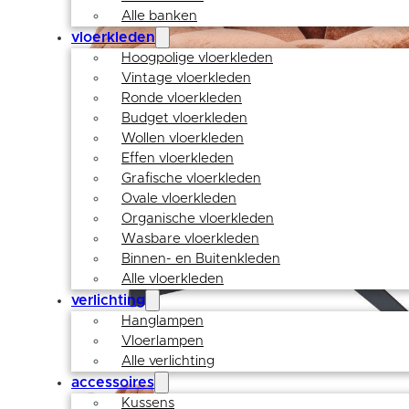
Alle banken
vloerkleden
Hoogpolige vloerkleden
Vintage vloerkleden
Ronde vloerkleden
Budget vloerkleden
Wollen vloerkleden
Effen vloerkleden
Grafische vloerkleden
Ovale vloerkleden
Organische vloerkleden
Wasbare vloerkleden
Binnen- en Buitenkleden
Alle vloerkleden
verlichting
Hanglampen
Vloerlampen
Alle verlichting
accessoires
Kussens