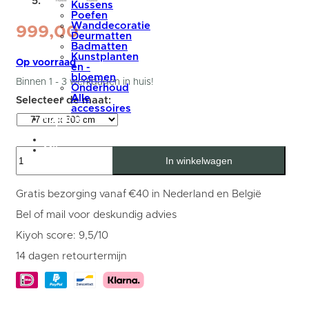
Kussens
Poefen
Wanddecoratie
999,00
Deurmatten
Badmatten
Kunstplanten
Op voorraad
en -
bloemen
Binnen 1 - 3 werkdagen in huis!
Onderhoud
Alle
accessoires
summer
sale
blog
Mijn
Eettafel
account
In winkelwagen
Arvu
300
cm
-
Gratis bezorging vanaf €40 in Nederland en België
Mangohout
Spinpoot
Bel of mail voor deskundig advies
aantal
Kiyoh score: 9,5/10
14 dagen retourtermijn