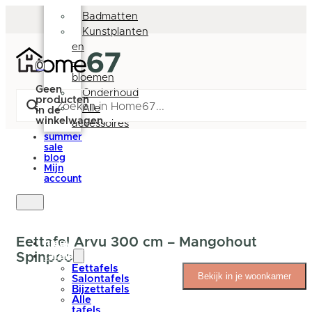
Deurmatten
Badmatten
Kunstplanten
en
-
0
bloemen
Geen
Onderhoud
producten
Alle
in de
winkelwagen.
accessoires
summer
sale
blog
Mijn
account
Eettafel Arvu 300 cm – Mangohout
nieuw
Spinpoot
tafels
Eettafels
Bekijk in je woonkamer
Salontafels
Bijzettafels
Alle
tafels