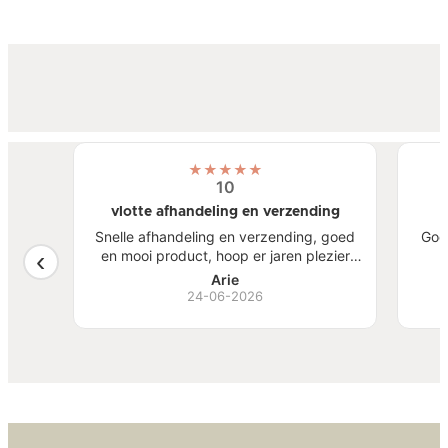
★
★
★
★
★
10
vlotte afhandeling en verzending
atste
Snelle afhandeling en verzending, goed
Goe
een
en mooi product, hoop er jaren plezier
, mooi
van te hebben.
S
Arie
ben
24-06-2026
Bi
zw
goed