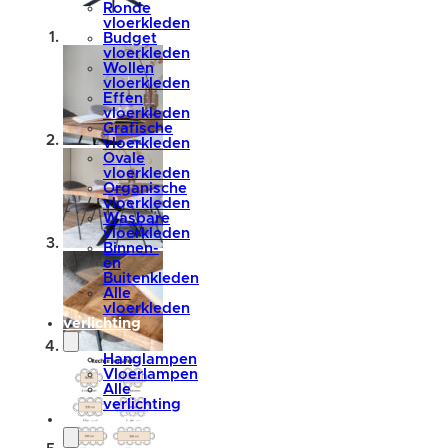
Ronde
vloerkleden
Budget
vloerkleden
Wollen
vloerkleden
Effen
vloerkleden
Grafische
vloerkleden
Ovale
vloerkleden
Organische
vloerkleden
Wasbare
vloerkleden
Binnen-
en
Buitenkleden
Alle
vloerkleden
verlichting
Hanglampen
Vloerlampen
Alle
verlichting
accessoires