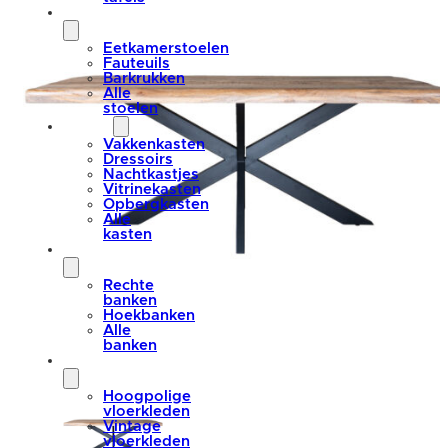
stoelen
Eetkamerstoelen
Fauteuils
Barkrukken
Alle
stoelen
kasten
Vakkenkasten
Dressoirs
Nachtkastjes
Vitrinekasten
Opbergkasten
Alle
kasten
banken
Rechte
banken
Hoekbanken
Alle
banken
vloerkleden
Hoogpolige
vloerkleden
Vintage
vloerkleden