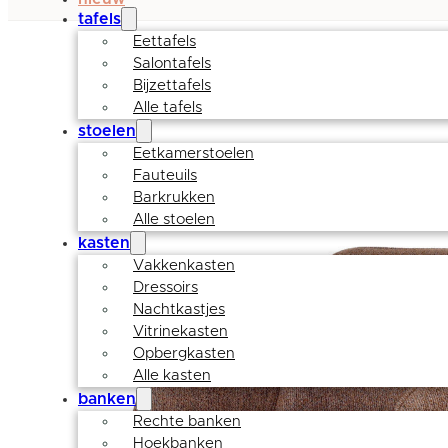
tafels
Eettafels
Salontafels
Bijzettafels
Alle tafels
stoelen
Eetkamerstoelen
Fauteuils
Barkrukken
Alle stoelen
kasten
Vakkenkasten
Dressoirs
Nachtkastjes
Vitrinekasten
Opbergkasten
Alle kasten
banken
Rechte banken
Hoekbanken