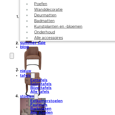
Poefen
Wanddecoratie
Deurmatten
Badmatten
Kunstplanten en -bloemen
Onderhoud
Alle accessoires
summer sale
blog
nieuw
tafels
Eettafels
Salontafels
Bijzettafels
Alle tafels
stoelen
Eetkamerstoelen
Fauteuils
Barkrukken
Alle stoelen