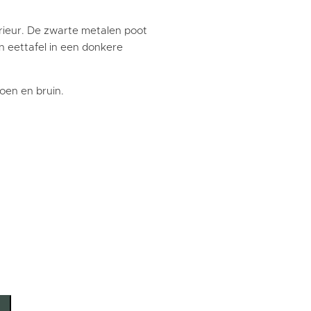
erieur. De zwarte metalen poot
n eettafel in een donkere
roen en bruin.