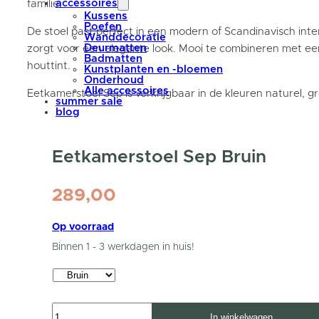
accessoires
familie.
Kussens
Poefen
De stoel past perfect in een modern of Scandinavisch int
Wanddecoratie
Deurmatten
zorgt voor een elegante look. Mooi te combineren met ee
Badmatten
houttint.
Kunstplanten en -bloemen
Onderhoud
Alle accessoires
Eetkamerstoel Sep is verkrijgbaar in de kleuren naturel, g
summer sale
blog
Eetkamerstoel Sep Bruin
289,00
Op voorraad
Binnen 1 - 3 werkdagen in huis!
Eetkamerstoel
In winkelwagen
Sep