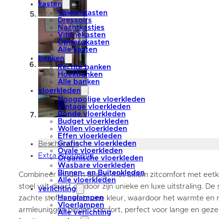
kasten
Vakkenkasten
Dressoirs
Nachtkastjes
Vitrinekasten
Opbergkasten
Alle kasten
banken
Rechte banken
Hoekbanken
Alle banken
vloerkleden
Hoogpolige vloerkleden
Vintage vloerkleden
Ronde vloerkleden
Budget vloerkleden
Wollen vloerkleden
Effen vloerkleden
Grafische vloerkleden
Beschrijving
Ovale vloerkleden
Extra informatie
Organische vloerkleden
Wasbare vloerkleden
Binnen- en Buitenkleden
Combineer modern design met ultiem zitcomfort met eetkam
Alle vloerkleden
stoel valt direct op door zijn unieke en luxe uitstraling. De
verlichting
Hanglampen
zachte stof in een bruine kleur, waardoor het warmte en ru
Vloerlampen
armleuningen bieden comfort, perfect voor lange en gezel
Alle verlichting