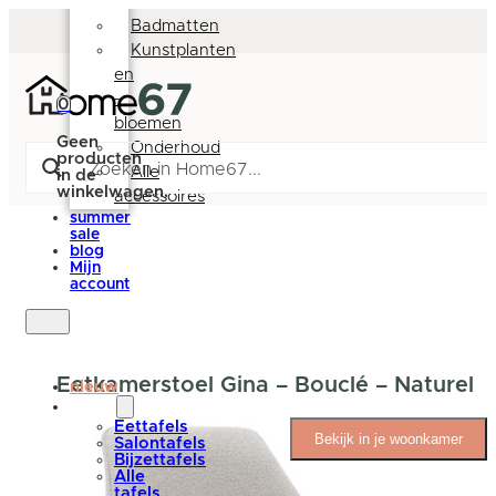
Deurmatten
Badmatten
Kunstplanten
en
-
0
bloemen
Geen
Onderhoud
producten
Alle
in de
winkelwagen.
accessoires
summer
sale
blog
Mijn
account
Eetkamerstoel Gina – Bouclé – Naturel
nieuw
tafels
Eettafels
Bekijk in je woonkamer
Salontafels
Bijzettafels
Alle
tafels