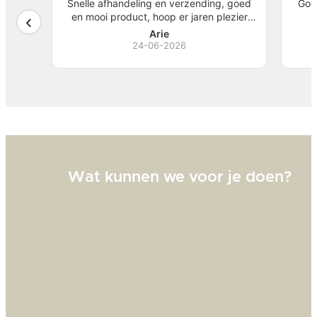
atste
Snelle afhandeling en verzending, goed
Goe
een
en mooi product, hoop er jaren plezier
, mooi
van te hebben.
S
Arie
ben
24-06-2026
Bi
zw
goed
Wat kunnen we voor je doen?