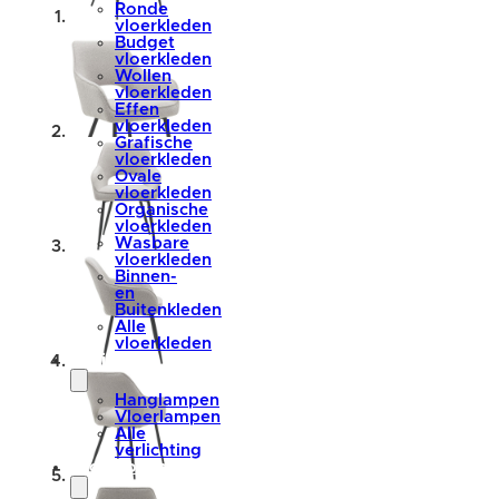
Ronde
vloerkleden
Budget
vloerkleden
Wollen
vloerkleden
Effen
vloerkleden
Grafische
vloerkleden
Ovale
vloerkleden
Organische
vloerkleden
Wasbare
vloerkleden
Binnen-
en
Buitenkleden
Alle
vloerkleden
verlichting
Hanglampen
Vloerlampen
Alle
verlichting
accessoires