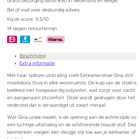
Gratis bezorging vanaf €40 in Nederland en België
Naturel
aantal
Bel of mail voor deskundig advies
Kiyoh score: 9,5/10
14 dagen retourtermijn
Beschrijving
Extra informatie
Met haar tijdloze uitstraling voelt Eetkamerstoel Gina zich
moeiteloos thuis in elke woonruimte. De kuip van de stoel is
bekleed met hoogwaardig polyester, wat zorgt voor zacht
en aangenaam zitcomfort. Deze wordt gedragen door het
onderstel dat is vervaardigd uit zwart metaal.
Wat Gina uniek maakt, is de opening aan de achterzijde voo
een luchtige uitstraling en de schitterende bouclé stof. Dez
kenmerken voegen een vleugje stijl toe aan je eetkamer of