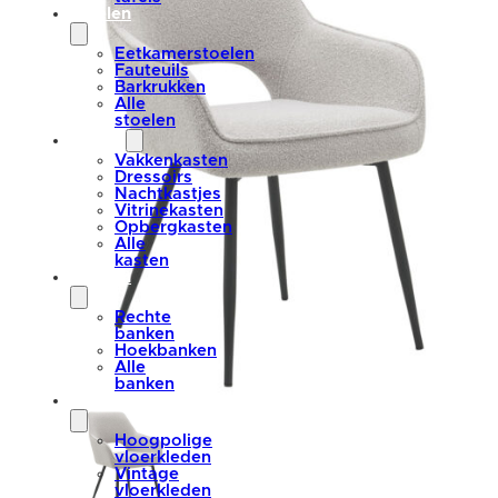
stoelen
Eetkamerstoelen
Fauteuils
Barkrukken
Alle
stoelen
kasten
Vakkenkasten
Dressoirs
Nachtkastjes
Vitrinekasten
Opbergkasten
Alle
kasten
banken
Rechte
banken
Hoekbanken
Alle
banken
vloerkleden
Hoogpolige
vloerkleden
Vintage
vloerkleden