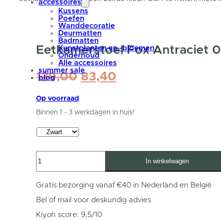
accessoires
Kussens
Poefen
Wanddecoratie
Deurmatten
Badmatten
Eetkamerstoel Fox Antraciet 0
Kunstplanten en -bloemen
Onderhoud
Alle accessoires
summer sale
Oorspronkelijke
Huidige
139,00
83,40
blog
prijs
prijs
was:
is:
Op voorraad
139,00.
83,40.
Binnen 1 - 3 werkdagen in huis!
Eetkamerstoel
In winkelwagen
Fox
Antraciet
01
-
Gratis bezorging vanaf €40 in Nederland en België
Vintage
Velvet
Bel of mail voor deskundig advies
aantal
Kiyoh score: 9,5/10