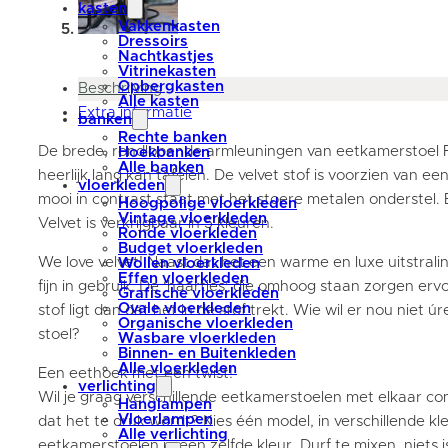
kasten
Vakkenkasten
Dressoirs
Nachtkastjes
Vitrinekasten
Opbergkasten
Beschrijving
Alle kasten
Extra informatie
banken
Rechte banken
‌De brede, rondlopende armleuningen van eetkamerstoel F
Hoekbanken
Alle banken
heerlijk lang kan tafelen. De velvet stof is voorzien van ee
vloerkleden
mooi in contrast staat met het stoere metalen onderstel.
Hoogpolige vloerkleden
Vintage vloerkleden
Velvet is verkrijgbaar in 5 kleuren.
Ronde vloerkleden
Budget vloerkleden
We love velvet! Naast dat het een warme en luxe uitstralin
Wollen vloerkleden
Effen vloerkleden
fijn in gebruik. De ‘haartjes’ die omhoog staan zorgen erv
Grafische vloerkleden
Ovale vloerkleden
stof ligt dan dat het in de stof trekt. Wie wil er nou niet 
Organische vloerkleden
stoel?
Wasbare vloerkleden
Binnen- en Buitenkleden
Alle vloerkleden
Een eethoek met een twist!
verlichting
Wil je graag verschillende eetkamerstoelen met elkaar c
Hanglampen
Vloerlampen
dat het te druk wordt? Kies één model, in verschillende kl
Alle verlichting
eetkamerstoelen in een zelfde kleur. Durf te mixen, niets i