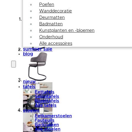
Poefen
Wanddecoratie
Deurmatten
Badmatten
Kunstplanten en -bloemen
Onderhoud
Alle accessoires
summer sale
blog
nieuw
tafels
Eettafels
Salontafels
Bijzettafels
Alle tafels
stoelen
Eetkamerstoelen
Fauteuils
Barkrukken
Alle stoelen