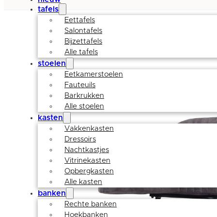
tafels
Eettafels
Salontafels
Bijzettafels
Alle tafels
stoelen
Eetkamerstoelen
Fauteuils
Barkrukken
Alle stoelen
kasten
Vakkenkasten
Dressoirs
Nachtkastjes
Vitrinekasten
Opbergkasten
Alle kasten
banken
Rechte banken
Hoekbanken