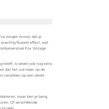
ox zorgen ervoor dat je
n prachtig fluweel effect, wat
 Eetkamerstoel Fox Vintage
g heeft, is velvet ook nog eens
oor dat het vuil meer op de
úren natafelen op een velvet
ombineren, maar ben je bang
euren. Of verschillende
s te gek!