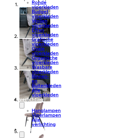
Ronde
vloerkleden
Budget
vloerkleden
Wollen
vloerkleden
Effen
vloerkleden
Grafische
vloerkleden
Ovale
vloerkleden
Organische
vloerkleden
Wasbare
vloerkleden
Binnen-
en
Buitenkleden
Alle
vloerkleden
verlichting
Hanglampen
Vloerlampen
Alle
verlichting
accessoires