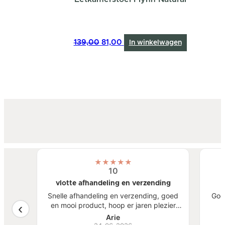
Oorspronkelijke
Huidige
139,00
81,00
In winkelwagen
prijs
prijs
was:
is:
139,00.
81,00.
★
★
★
★
★
10
vlotte afhandeling en verzending
atste
Snelle afhandeling en verzending, goed
Goe
een
en mooi product, hoop er jaren plezier
, mooi
van te hebben.
S
Arie
ben