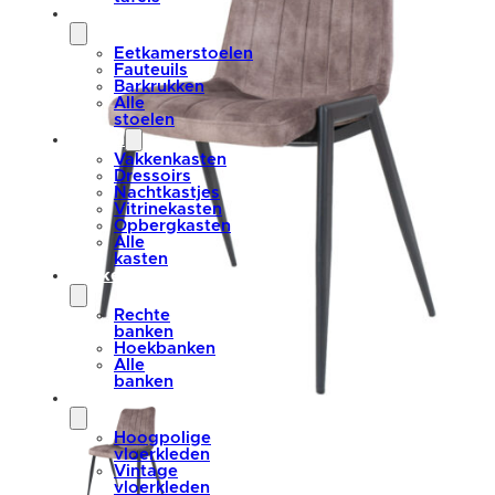
stoelen
Eetkamerstoelen
Fauteuils
Barkrukken
Alle
stoelen
kasten
Vakkenkasten
Dressoirs
Nachtkastjes
Vitrinekasten
Opbergkasten
Alle
kasten
banken
Rechte
banken
Hoekbanken
Alle
banken
vloerkleden
Hoogpolige
vloerkleden
Vintage
vloerkleden