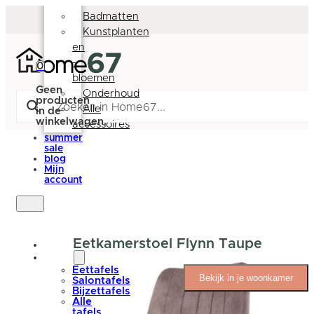
Deurmatten
Badmatten
Kunstplanten
en
-
0
bloemen
Geen
Onderhoud
producten
Alle
in de
winkelwagen.
accessoires
summer
sale
blog
Mijn
account
Eetkamerstoel Flynn Taupe
nieuw
tafels
Eettafels
Bekijk in je woonkamer
Salontafels
Bijzettafels
Alle
tafels