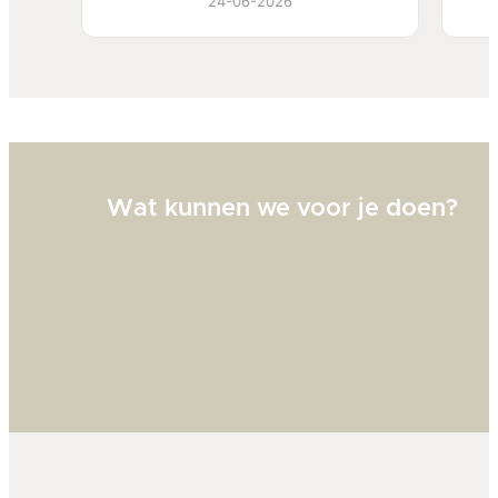
24-06-2026
Bi
zw
goed
Wat kunnen we voor je doen?