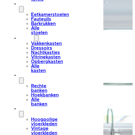
stoelen
Eetkamerstoelen
Fauteuils
Barkrukken
Alle
stoelen
kasten
Vakkenkasten
Dressoirs
Nachtkastjes
Vitrinekasten
Opbergkasten
Alle
kasten
banken
Rechte
banken
Hoekbanken
Alle
banken
vloerkleden
Hoogpolige
vloerkleden
Vintage
vloerkleden