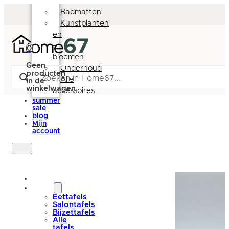
Deurmatten
Klanten beoordelen ons met een 9,5
Badmatten
Kunstplanten
en
-
0
bloemen
Geen
Onderhoud
producten
Alle
in de
winkelwagen.
accessoires
summer
sale
blog
Mijn
account
nieuw
tafels
Eettafels
Salontafels
Bijzettafels
Alle
tafels