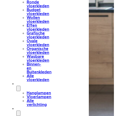
Ronde
vloerkleden
Budget
vloerkleden
Wollen
vloerkleden
Effen
vloerkleden
Grafische
vloerkleden
Ovale
vloerkleden
Organische
vloerkleden
Wasbare
vloerkleden
Binnen-
en
Buitenkleden
Alle
vloerkleden
verlichting
Hanglampen
Vloerlampen
Alle
verlichting
accessoires