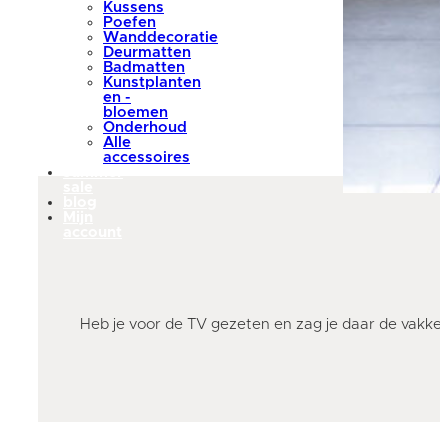
Kussens
Poefen
Wanddecoratie
Deurmatten
Badmatten
Kunstplanten
en -
bloemen
Onderhoud
Alle
accessoires
summer
sale
blog
Mijn
account
Heb je voor de TV gezeten en zag je daar de vakke