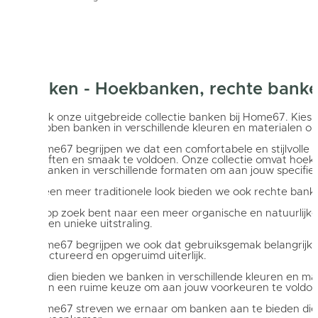
Banken - Hoekbanken, rechte banken
Ontdek onze uitgebreide collectie banken bij Home67. Kies
en hebben banken in verschillende kleuren en materialen om
Bij Home67 begrijpen we dat een comfortabele en stijlvolle
behoeften en smaak te voldoen. Onze collectie omvat hoekba
hoekbanken in verschillende formaten om aan jouw specifiek
Voor een meer traditionele look bieden we ook rechte banken 
Als je op zoek bent naar een meer organische en natuurlij
voor een unieke uitstraling.
Bij Home67 begrijpen we ook dat gebruiksgemak belangrijk
gestructureerd en opgeruimd uiterlijk.
Bovendien bieden we banken in verschillende kleuren en mate
hebben een ruime keuze om aan jouw voorkeuren te voldoen. O
Bij Home67 streven we ernaar om banken aan te bieden die zow