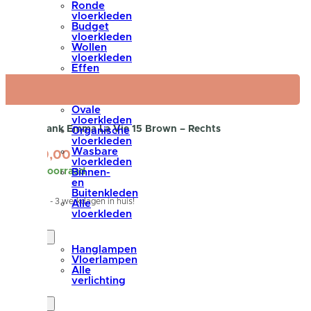
Ronde
vloerkleden
Budget
vloerkleden
Wollen
vloerkleden
Effen
vloerkleden
Grafische
vloerkleden
Ovale
vloerkleden
Hoekbank Emma La Vie 15 Brown – Rechts
Organische
vloerkleden
Wasbare
1.699,00
vloerkleden
Op voorraad
Binnen-
en
Buitenkleden
Binnen 1 - 3 werkdagen in huis!
Alle
vloerkleden
verlichting
Hanglampen
Vloerlampen
Alle
verlichting
accessoires