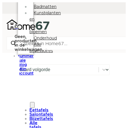
Deurmatten
Badmatten
Kunstplanten
en
-
0
bloemen
Geen
Onderhoud
producten
Alle
in de
winkelwagen.
accessoires
summer
sale
blog
Sort content
Mijn
Sorteren
account
nieuw
tafels
Eettafels
Salontafels
Bijzettafels
Alle
tafels