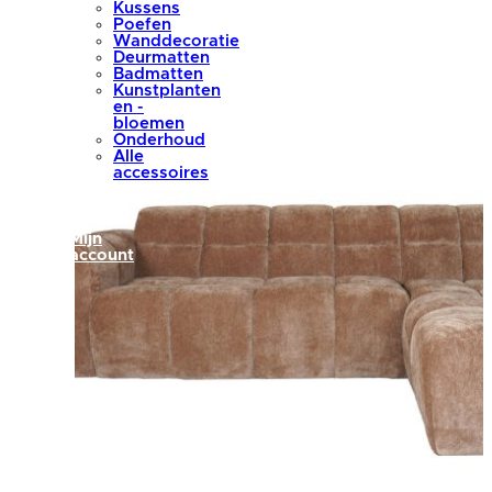
Kussens
Poefen
Wanddecoratie
Deurmatten
Badmatten
Kunstplanten
en -
bloemen
Onderhoud
Alle
accessoires
summer
sale
blog
Mijn
account