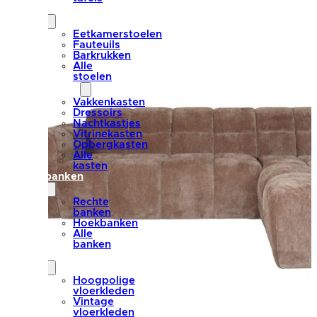
stoelen
Eetkamerstoelen
Fauteuils
Barkrukken
Alle
stoelen
kasten
Vakkenkasten
Dressoirs
Nachtkastjes
Vitrinekasten
Opbergkasten
Alle
kasten
banken
Rechte
banken
Hoekbanken
Alle
banken
vloerkleden
Hoogpolige
vloerkleden
Vintage
vloerkleden