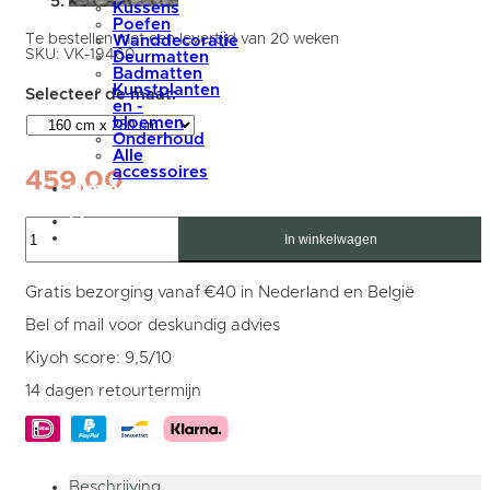
Kussens
Poefen
Te bestellen met een levertijd van 20 weken
Wanddecoratie
SKU:
VK-19460
Deurmatten
Badmatten
Kunstplanten
en -
bloemen
Onderhoud
Alle
accessoires
459,00
summer
sale
blog
Vloerkleed
Mijn
Stone
In winkelwagen
account
Donker
Beige
417
Gratis bezorging vanaf €40 in Nederland en België
-
Kiezelvormig
Bel of mail voor deskundig advies
160
x
Kiyoh score: 9,5/10
230
cm
14 dagen retourtermijn
aantal
Beschrijving