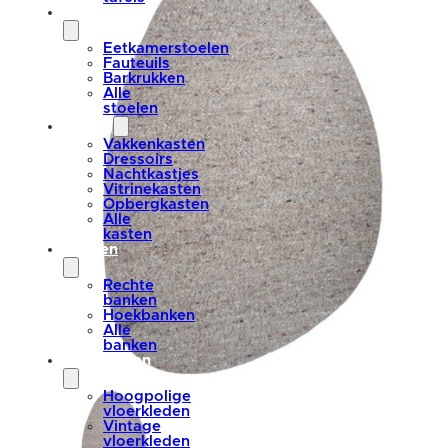
stoelen
Eetkamerstoelen
Fauteuils
Barkrukken
Alle
stoelen
kasten
Vakkenkasten
Dressoirs
Nachtkastjes
Vitrinekasten
Opbergkasten
Alle
kasten
banken
Rechte
banken
Hoekbanken
Alle
banken
vloerkleden
Hoogpolige
vloerkleden
Vintage
vloerkleden