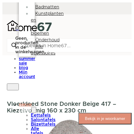
Deurmatten
Badmatten
Kunstplanten
en
-
0
bloemen
Geen
Onderhoud
producten
Alle
in de
winkelwagen.
accessoires
summer
sale
blog
Mijn
account
Vloerkleed Stone Donker Beige 417 –
nieuw
Kiezelvormig 160 x 230 cm
tafels
Eettafels
Bekijk in je woonkamer
Salontafels
Bijzettafels
Alle
tafels