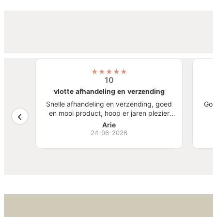
★
★
★
★
★
10
vlotte afhandeling en verzending
atste
Snelle afhandeling en verzending, goed
Goe
een
en mooi product, hoop er jaren plezier
, mooi
van te hebben.
S
Arie
ben
24-06-2026
Bi
zw
goed