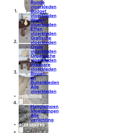
Ronde
vloerkleden
Budget
vloerkleden
Wollen
vloerkleden
Effen
vloerkleden
Grafische
vloerkleden
Ovale
vloerkleden
Organische
vloerkleden
Wasbare
vloerkleden
Binnen-
en
Buitenkleden
Alle
vloerkleden
verlichting
Hanglampen
Vloerlampen
Alle
verlichting
accessoires